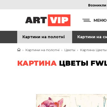
Возникли
МЕНЮ
Картини на полотні
Картини на ск
КОНТ
+38
›
Картини на полотні
›
Цветы
›
Картина Цветы 
+38
КАРТИНА
ЦВЕТЫ FWL-
inf
Ад
г. 
Смо
м. 