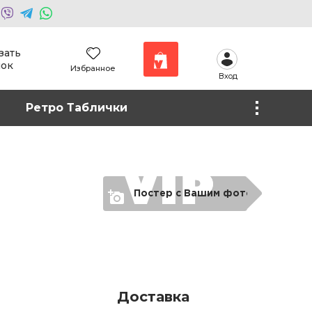
зать
нок
Избранное
Вход
Наши работы
Ретро Таблички
Фото на холсте
Постер с Вашим фото
Доставка