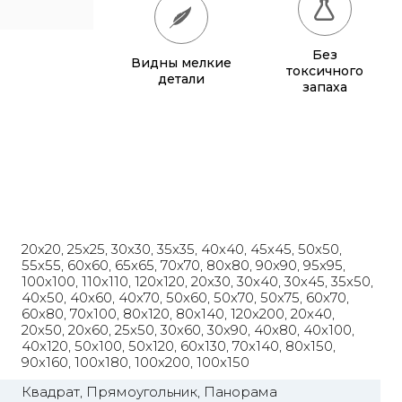
65x65
885 грн.
Без
Видны мелкие
70x70
990 грн.
токсичного
детали
запаха
80x80
1 220 грн.
90x90
1 135 грн.
95x95
1 240 грн.
100x100
1 350 грн.
20x20, 25x25, 30x30, 35x35, 40x40, 45x45, 50x50,
110x110
1 580 грн.
55x55, 60x60, 65x65, 70x70, 80x80, 90x90, 95x95,
100x100, 110x110, 120x120, 20x30, 30x40, 30x45, 35x50,
120x120
1 830 грн.
40x50, 40x60, 40x70, 50x60, 50x70, 50x75, 60x70,
60x80, 70x100, 80x120, 80x140, 120x200, 20x40,
20x50, 20x60, 25x50, 30x60, 30x90, 40x80, 40x100,
40x120, 50x100, 50x120, 60x130, 70x140, 80x150,
90x160, 100x180, 100x200, 100x150
Квадрат, Прямоугольник, Панорама