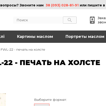
 вопросы? Звоните нам
38 (093) 028-81-91
или пишите в
Зака
зво
лі
АКТЫ
Картины маслом
ИНФОРМАЦИЯ
Портреты маслом
 (095) 097-08-77
О нас
FWL-22 - печать на холсте
Картины на холсте
 (093) 028-81-91
Картины маслом
22 - ПЕЧАТЬ НА ХОЛСТЕ
Картины на стекле
o@art-vip.com.ua
Цены
Доставка и возврат
Контакты
рес
Харьков, ул.
льная 32 (3 этаж),
Выберите формат:
Спортивная