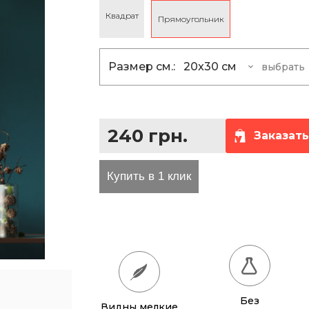
Квадрат
Прямоугольник
та проезда
Размер см.:
20x30 см
выбрать
20x30 см
240 гр
30х40 см
480 гр
240 грн.
40x60 см
960 гр
Заказать
50x78 см
1 560 гр
70x100 см
2 800 гр
80x114 см
3 648 гр
90x128 см
4 608 гр
100x142 см
5 680 гр
Без
Видны мелкие