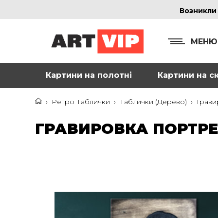
Возникли
МЕНЮ
Картини на полотні
Картини на ск
КОНТ
+38
›
Ретро Таблички
›
Таблички (Дерево)
›
Грави
+38
ГРАВИРОВКА ПОРТРЕ
inf
Ад
г. 
Смо
м. 