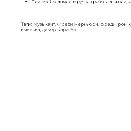
При необходимости ручная работа для прида
Теги:
Музыкант
,
Фреди меркьюри
,
фреди
,
рок
,
к
вывеска
,
декор бара
,
56