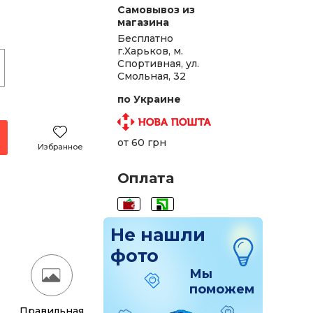
Самовывоз из
магазина
Бесплатно
г.Харьков, м.
Спортивная, ул.
Смольная, 32
н.
по Украине
н.
н.
от 60 грн
Избранное
н.
Оплата
н.
н.
Не нашли
н.
фото
Мы
н.
поможем
Правильная