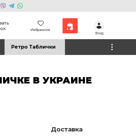
зать
нок
Избранное
Вход
Наши работы
Ретро Таблички
Фото на холсте
ИЧКЕ В УКРАИНЕ
Доставка