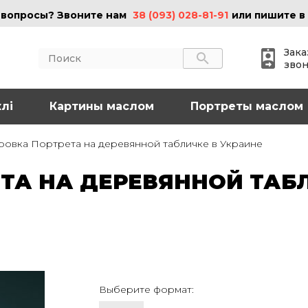
 вопросы? Звоните нам
38 (093) 028-81-91
или пишите в
Зака
зво
лі
АКТЫ
Картины маслом
ИНФОРМАЦИЯ
Портреты маслом
 (095) 097-08-77
О нас
ровка Портрета на деревянной табличке в Украине
Картины на холсте
 (093) 028-81-91
Картины маслом
ТА НА ДЕРЕВЯННОЙ ТАБЛ
Картины на стекле
o@art-vip.com.ua
Цены
Доставка и возврат
Контакты
рес
Харьков, ул.
льная 32 (3 этаж),
Выберите формат:
Спортивная