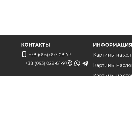
КОНТАКТЫ
ИНФОРМАЦИ
+38 (095) 097-08-77
Картины на хол
+38 (093) 028-81-91
Картины масло
Картины на сте
info@art-vip.com.ua
Фото на холсте
О нас
Адрес
Наши работы
г. Харьков, ул.
Белые холсты н
Смольная 32 (3 этаж),
подрамнике
м. Спортивная