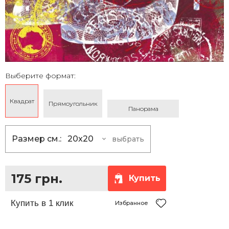
Выберите формат:
Квадрат
Прямоугольник
Панорама
Размер см.:
20x20
выбрать
20x20
175 грн.
25x25
230 грн.
175 грн.
Купить
30x30
290 грн.
35x35
360 грн.
Избранное
40x40
430 грн.