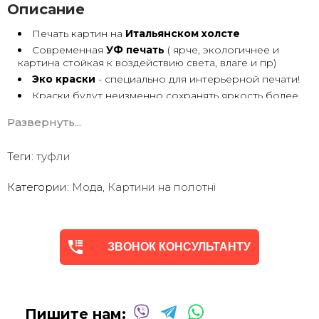
Описание
Печать картин на
Итальянском холсте
Современная
УФ печать
( ярче, экологичнее и
картина стойкая к воздействию света, влаге и пр)
Эко краски
- специально для интерьерной печати!
Краски будут неизменно сохранять яркость более
30 лет
Развернуть...
Возможна
дополнительная прорисовка картин
Маслом!
Поверх печатного изображения художник вручную
Теги:
туфли
сделает обработку маслом/ акрилом некоторых
деталей - что придаст картине живой вид. И очень
Категории:
Мода
,
Картини на полотні
сэкономит вам стоимость, сравнимо с полностью
ручной работой - картиной маслом.
Выбор размеров
холста - любой вариант.
На сайте представлены самые лучшие соотношения
размеров
ЗВОНОК КОНСУЛЬТАНТУ
Картины
печатаются для вас в день заказа.
Доставка к вам по всей Украине в течение 1-3 дн.
Вы можете выбрать изображение на сайте или
запросить подбор Картин от нашего Дизайнера под
Пишите нам:
ваш интерьер или под ваше желание. Мы предложим