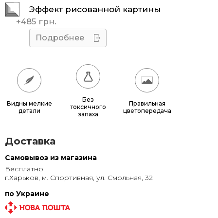
Эффект рисованной картины
45x45
510 грн.
+
485 грн.
50x50
595 грн.
Подробнее
55x55
685 грн.
60x60
780 грн.
65x65
885 грн.
Без
Видны мелкие
Правильная
токсичного
детали
цветопередача
70x70
990 грн.
запаха
80x80
1 220 грн.
Доставка
90x90
1 135 грн.
Самовывоз из магазина
Бесплатно
95x95
1 240 грн.
г.Харьков, м. Спортивная, ул. Смольная, 32
100x100
1 350 грн.
по Украине
110x110
1 580 грн.