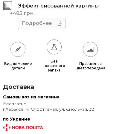
Эффект рисованной картины
45x45
510 грн.
+
485 грн.
50x50
595 грн.
Подробнее
55x55
685 грн.
60x60
780 грн.
65x65
885 грн.
Без
Видны мелкие
Правильная
токсичного
детали
цветопередача
70x70
990 грн.
запаха
80x80
1 220 грн.
Доставка
90x90
1 135 грн.
Самовывоз из магазина
Бесплатно
95x95
1 240 грн.
г.Харьков, м. Спортивная, ул. Смольная, 32
100x100
1 350 грн.
по Украине
110x110
1 580 грн.