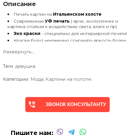
Описание
Печать картин на
Итальянском холсте
Современная
УФ печать
( ярче, экологичнее и
картина стойкая к воздействию света, влаге и пр)
Эко краски
- специально для интерьерной печати!
Краски будут неизменно сохранять яркость более
30 лет
Развернуть...
Возможна
дополнительная прорисовка картин
Маслом!
Поверх печатного изображения художник вручную
Теги:
девушка
сделает обработку маслом/ акрилом некоторых
деталей - что придаст картине живой вид. И очень
Категории:
Мода
,
Картини на полотні
сэкономит вам стоимость, сравнимо с полностью
ручной работой - картиной маслом.
Выбор размеров
холста - любой вариант.
На сайте представлены самые лучшие соотношения
размеров
ЗВОНОК КОНСУЛЬТАНТУ
Картины
печатаются для вас в день заказа.
Доставка к вам по всей Украине в течение 1-3 дн.
Вы можете выбрать изображение на сайте или
запросить подбор Картин от нашего Дизайнера под
Пишите нам:
ваш интерьер или под ваше желание. Мы предложим