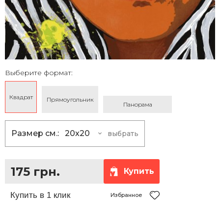
Выберите формат:
Квадрат
Прямоугольник
Панорама
Размер см.:
20x20
выбрать
20x20
175 грн.
25x25
230 грн.
175 грн.
Купить
30x30
290 грн.
35x35
360 грн.
Избранное
40x40
430 грн.