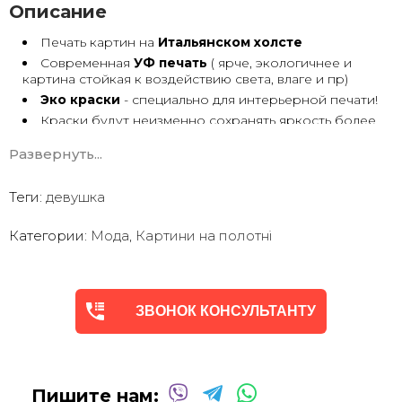
Описание
Печать картин на
Итальянском холсте
Современная
УФ печать
( ярче, экологичнее и
картина стойкая к воздействию света, влаге и пр)
Эко краски
- специально для интерьерной печати!
Краски будут неизменно сохранять яркость более
30 лет
Развернуть...
Возможна
дополнительная прорисовка картин
Маслом!
Поверх печатного изображения художник вручную
Теги:
девушка
сделает обработку маслом/ акрилом некоторых
деталей - что придаст картине живой вид. И очень
Категории:
Мода
,
Картини на полотні
сэкономит вам стоимость, сравнимо с полностью
ручной работой - картиной маслом.
Выбор размеров
холста - любой вариант.
На сайте представлены самые лучшие соотношения
размеров
ЗВОНОК КОНСУЛЬТАНТУ
Картины
печатаются для вас в день заказа.
Доставка к вам по всей Украине в течение 1-3 дн.
Вы можете выбрать изображение на сайте или
запросить подбор Картин от нашего Дизайнера под
Пишите нам:
ваш интерьер или под ваше желание. Мы предложим