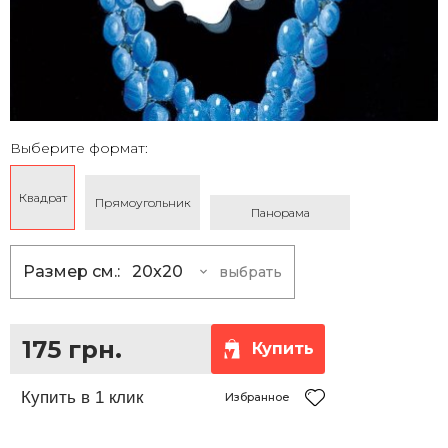
Выберите формат:
Квадрат
Прямоугольник
Панорама
Размер см.:
20x20
выбрать
20x20
175 грн.
25x25
230 грн.
175 грн.
Купить
30x30
290 грн.
35x35
360 грн.
Избранное
40x40
430 грн.