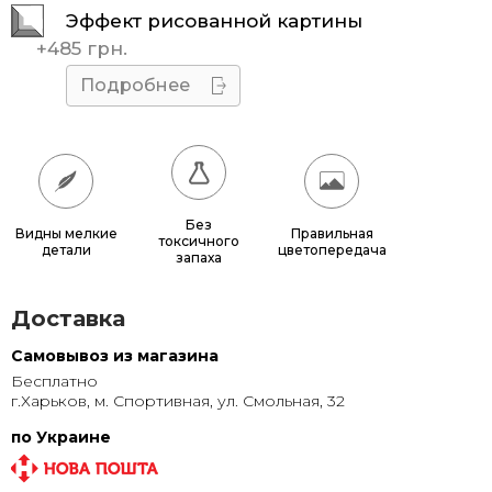
Эффект рисованной картины
45x45
510 грн.
+
485 грн.
50x50
595 грн.
Подробнее
55x55
685 грн.
60x60
780 грн.
65x65
885 грн.
Без
Видны мелкие
Правильная
токсичного
детали
цветопередача
70x70
990 грн.
запаха
80x80
1 220 грн.
Доставка
90x90
1 135 грн.
Самовывоз из магазина
Бесплатно
95x95
1 240 грн.
г.Харьков, м. Спортивная, ул. Смольная, 32
100x100
1 350 грн.
по Украине
110x110
1 580 грн.