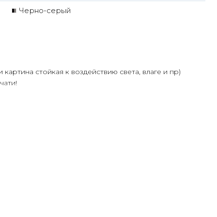
Черно-серый
и картина стойкая к воздействию света, влаге и пр)
чати!
олее 30 лет
ртин Маслом!
ую сделает обработку маслом/ акрилом некоторых
ень сэкономит вам стоимость, сравнимо с полностью
ения размеров
дн.
или запросить подбор Картин от нашего Дизайнера под
дложим индивидуальные варианты -
консультация
 интерьере.