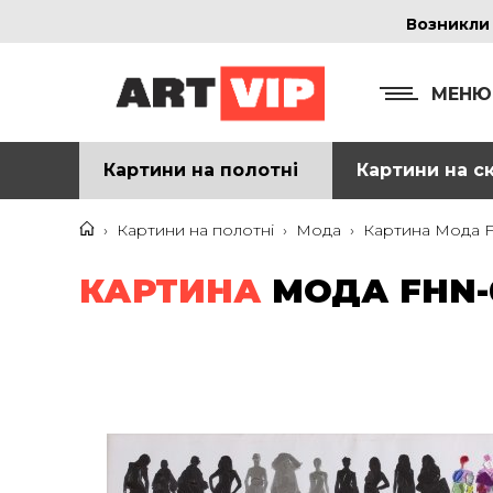
Возникли
МЕНЮ
Картини на полотні
Картини на ск
КОНТ
+38
›
Картини на полотні
›
Мода
›
Картина Мода F
+38
КАРТИНА
МОДА FHN-0
inf
Ад
г. 
Смо
м. 