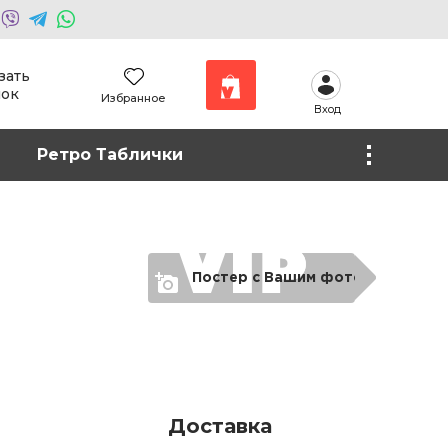
зать
нок
Избранное
Вход
Наши работы
Ретро Таблички
Фото на холсте
Постер с Вашим фото
Доставка