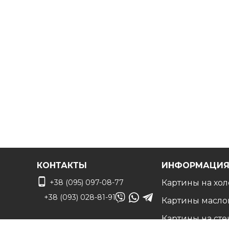
Дизайнер сделает монтаж по вашему фото чтоб
КОНТАКТЫ
ИНФОРМАЦИ
+38 (095) 097-08-77
Картины на хол
+38 (093) 028-81-91
Картины масло
Картины на сте
info@art-vip.com.ua