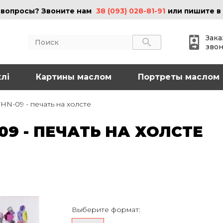
 вопросы? Звоните нам
38 (093) 028-81-91
или пишите в
Зака
зво
лі
АКТЫ
Картины маслом
ИНФОРМАЦИЯ
Портреты маслом
 (095) 097-08-77
О нас
HN-09 - печать на холсте
Картины на холсте
 (093) 028-81-91
Картины маслом
9 - ПЕЧАТЬ НА ХОЛСТЕ
Картины на стекле
o@art-vip.com.ua
Цены
Доставка и возврат
Контакты
рес
Харьков, ул.
льная 32 (3 этаж),
Выберите формат:
Спортивная