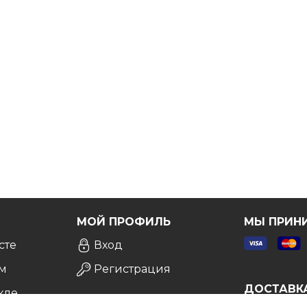
ы вы были точно уверены в выборе.
Бесплатно!
Я
МОЙ ПРОФИЛЬ
МЫ ПРИН
сте
Вход
м
Регистрация
ДОСТАВК
кле