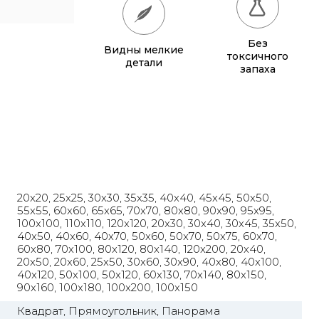
65x65
885 грн.
Без
Видны мелкие
70x70
990 грн.
токсичного
детали
запаха
80x80
1 220 грн.
90x90
1 135 грн.
95x95
1 240 грн.
100x100
1 350 грн.
20x20, 25x25, 30x30, 35x35, 40x40, 45x45, 50x50,
110x110
1 580 грн.
55x55, 60x60, 65x65, 70x70, 80x80, 90x90, 95x95,
100x100, 110x110, 120x120, 20x30, 30x40, 30x45, 35x50,
120x120
1 830 грн.
40x50, 40x60, 40x70, 50x60, 50x70, 50x75, 60x70,
60x80, 70x100, 80x120, 80x140, 120x200, 20x40,
20x50, 20x60, 25x50, 30x60, 30x90, 40x80, 40x100,
40x120, 50x100, 50x120, 60x130, 70x140, 80x150,
90x160, 100x180, 100x200, 100x150
Квадрат, Прямоугольник, Панорама