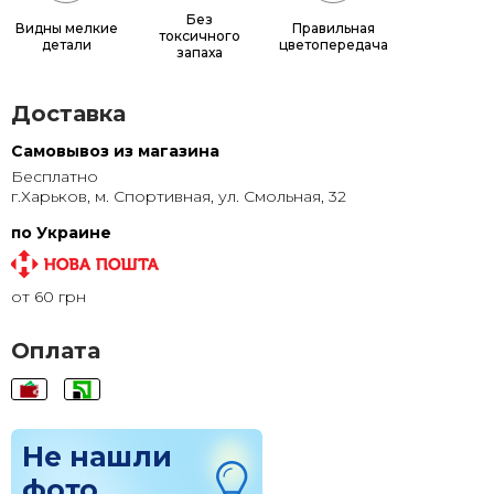
65x65
885 грн.
Без
Видны мелкие
Правильная
токсичного
детали
цветопередача
70x70
990 грн.
запаха
80x80
1 220 грн.
Доставка
90x90
1 135 грн.
Самовывоз из магазина
Бесплатно
95x95
1 240 грн.
г.Харьков, м. Спортивная, ул. Смольная, 32
100x100
1 350 грн.
по Украине
110x110
1 580 грн.
от 60 грн
120x120
1 830 грн.
Оплата
Не нашли
фото