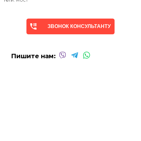
сделает обработку маслом/ акрилом некоторых
деталей - что придаст картине живой вид. И очень
сэкономит вам стоимость, сравнимо с полностью
ручной работой - картиной маслом.
ЗВОНОК КОНСУЛЬТАНТУ
Выбор размеров
холста - любой вариант.
На сайте представлены самые лучшие соотношения
размеров
Картины
печатаются для вас в день заказа.
Доставка к вам по всей Украине в течение 1-3 дн.
Пишите нам:
Вы можете выбрать изображение на сайте или
запросить подбор Картин от нашего Дизайнера под
ваш интерьер или под ваше желание. Мы предложим
индивидуальные варианты -
консультация
Бесплатно!
Сделаем
фото выбранной картины в вашем
интерьере.
Дизайнер сделает монтаж по вашему фото чтобы вы
были точно уверены в выборе.
Бесплатно!