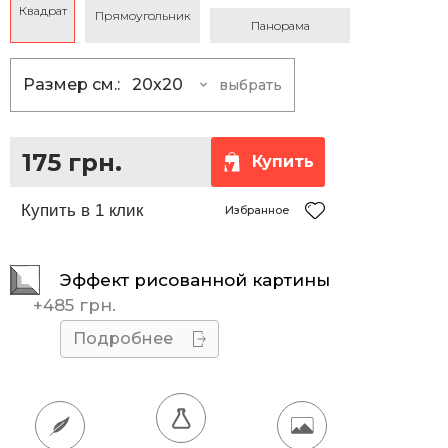
Квадрат
Прямоугольник
Панорама
Размер см.:
20x20
выбрать
20x20
175 грн.
25x25
230 грн.
175 грн.
Купить
30x30
290 грн.
35x35
360 грн.
Избранное
40x40
430 грн.
Эффект рисованной картины
45x45
510 грн.
+
485 грн.
50x50
595 грн.
Подробнее
55x55
685 грн.
60x60
780 грн.