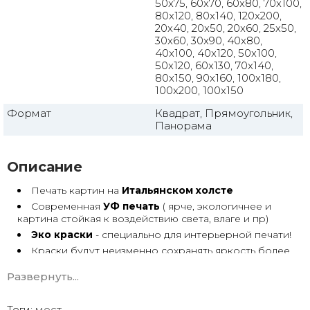
50x75, 60x70, 60x80, 70x100,
80x120, 80x140, 120x200,
20x40, 20x50, 20x60, 25x50,
30x60, 30x90, 40x80,
40x100, 40x120, 50x100,
50x120, 60x130, 70x140,
80x150, 90x160, 100x180,
100x200, 100x150
Формат
Квадрат, Прямоугольник,
Панорама
Описание
Печать картин на
Итальянском холсте
Современная
УФ печать
( ярче, экологичнее и
картина стойкая к воздействию света, влаге и пр)
Эко краски
- специально для интерьерной печати!
Краски будут неизменно сохранять яркость более
30 лет
Развернуть...
Возможна
дополнительная прорисовка картин
Маслом!
Поверх печатного изображения художник вручную
Теги:
мост