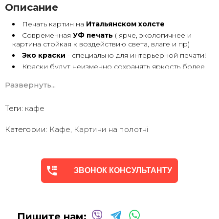
Описание
Печать картин на
Итальянском холсте
Современная
УФ печать
( ярче, экологичнее и
картина стойкая к воздействию света, влаге и пр)
Эко краски
- специально для интерьерной печати!
Краски будут неизменно сохранять яркость более
30 лет
Развернуть...
Возможна
дополнительная прорисовка картин
Маслом!
Поверх печатного изображения художник вручную
Теги:
кафе
сделает обработку маслом/ акрилом некоторых
деталей - что придаст картине живой вид. И очень
Категории:
Кафе
,
Картини на полотні
сэкономит вам стоимость, сравнимо с полностью
ручной работой - картиной маслом.
Выбор размеров
холста - любой вариант.
На сайте представлены самые лучшие соотношения
размеров
ЗВОНОК КОНСУЛЬТАНТУ
Картины
печатаются для вас в день заказа.
Доставка к вам по всей Украине в течение 1-3 дн.
Вы можете выбрать изображение на сайте или
запросить подбор Картин от нашего Дизайнера под
Пишите нам:
ваш интерьер или под ваше желание. Мы предложим