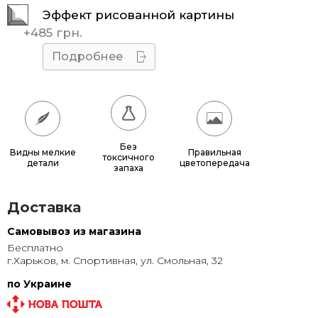
Эффект рисованной картины
45x45
510 грн.
+
485 грн.
50x50
595 грн.
Подробнее
55x55
685 грн.
60x60
780 грн.
65x65
885 грн.
Без
Видны мелкие
Правильная
токсичного
детали
цветопередача
70x70
990 грн.
запаха
80x80
1 220 грн.
Доставка
90x90
1 135 грн.
Самовывоз из магазина
Бесплатно
95x95
1 240 грн.
г.Харьков, м. Спортивная, ул. Смольная, 32
100x100
1 350 грн.
по Украине
110x110
1 580 грн.