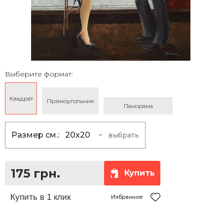
Выберите формат:
Квадрат
Прямоугольник
Панорама
Размер см.:
20x20
выбрать
20x20
175 грн.
25x25
230 грн.
175 грн.
Купить
30x30
290 грн.
35x35
360 грн.
Избранное
40x40
430 грн.