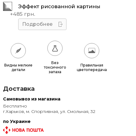
Эффект рисованной картины
45x45
510 грн.
+
485 грн.
50x50
595 грн.
Подробнее
55x55
685 грн.
60x60
780 грн.
65x65
885 грн.
Без
Видны мелкие
Правильная
токсичного
детали
цветопередача
70x70
990 грн.
запаха
80x80
1 220 грн.
Доставка
90x90
1 135 грн.
Самовывоз из магазина
Бесплатно
95x95
1 240 грн.
г.Харьков, м. Спортивная, ул. Смольная, 32
100x100
1 350 грн.
по Украине
110x110
1 580 грн.