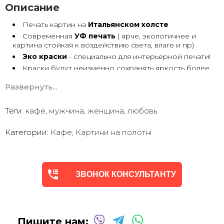
Описание
Печать картин на
Итальянском холсте
Современная
УФ печать
( ярче, экологичнее и
картина стойкая к воздействию света, влаге и пр)
Эко краски
- специально для интерьерной печати!
Краски будут неизменно сохранять яркость более
30 лет
Развернуть...
Возможна
дополнительная прорисовка картин
Маслом!
Поверх печатного изображения художник вручную
Теги:
кафе
,
мужчина
,
женщина
,
любовь
сделает обработку маслом/ акрилом некоторых
деталей - что придаст картине живой вид. И очень
Категории:
Кафе
,
Картини на полотні
сэкономит вам стоимость, сравнимо с полностью
ручной работой - картиной маслом.
Выбор размеров
холста - любой вариант.
На сайте представлены самые лучшие соотношения
размеров
ЗВОНОК КОНСУЛЬТАНТУ
Картины
печатаются для вас в день заказа.
Доставка к вам по всей Украине в течение 1-3 дн.
Вы можете выбрать изображение на сайте или
запросить подбор Картин от нашего Дизайнера под
Пишите нам:
ваш интерьер или под ваше желание. Мы предложим