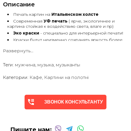
Описание
Печать картин на
Итальянском холсте
Современная
УФ печать
( ярче, экологичнее и
картина стойкая к воздействию света, влаге и пр)
Эко краски
- специально для интерьерной печати!
Краски будут неизменно сохранять яркость более
30 лет
Развернуть...
Возможна
дополнительная прорисовка картин
Маслом!
Поверх печатного изображения художник вручную
Теги:
мужчина
,
музыка
,
музыканты
сделает обработку маслом/ акрилом некоторых
деталей - что придаст картине живой вид. И очень
Категории:
Кафе
,
Картини на полотні
сэкономит вам стоимость, сравнимо с полностью
ручной работой - картиной маслом.
Выбор размеров
холста - любой вариант.
На сайте представлены самые лучшие соотношения
размеров
ЗВОНОК КОНСУЛЬТАНТУ
Картины
печатаются для вас в день заказа.
Доставка к вам по всей Украине в течение 1-3 дн.
Вы можете выбрать изображение на сайте или
запросить подбор Картин от нашего Дизайнера под
Пишите нам:
ваш интерьер или под ваше желание. Мы предложим