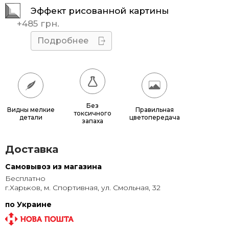
Эффект рисованной картины
45x45
510 грн.
+
485 грн.
50x50
595 грн.
Подробнее
55x55
685 грн.
60x60
780 грн.
65x65
885 грн.
Без
Видны мелкие
Правильная
токсичного
детали
цветопередача
70x70
990 грн.
запаха
80x80
1 220 грн.
Доставка
90x90
1 135 грн.
Самовывоз из магазина
Бесплатно
95x95
1 240 грн.
г.Харьков, м. Спортивная, ул. Смольная, 32
100x100
1 350 грн.
по Украине
110x110
1 580 грн.