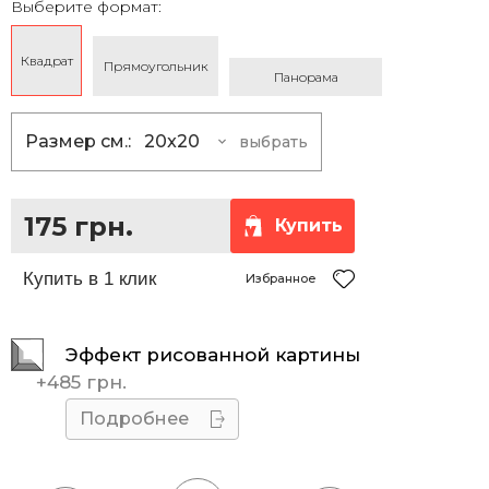
Выберите формат:
Квадрат
Прямоугольник
Панорама
Размер см.:
20x20
выбрать
20x20
175 грн.
25x25
230 грн.
175 грн.
Купить
30x30
290 грн.
35x35
360 грн.
Избранное
40x40
430 грн.
Эффект рисованной картины
45x45
510 грн.
+
485 грн.
50x50
595 грн.
Подробнее
55x55
685 грн.