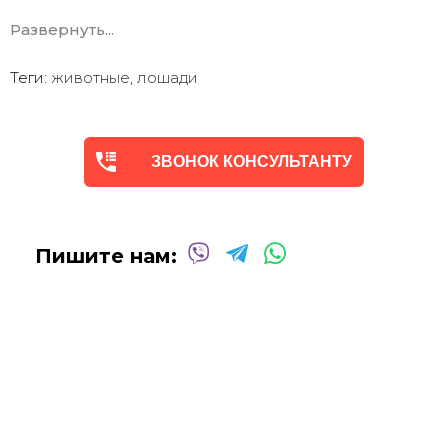
30 лет
Развернуть...
Возможна
дополнительная прорисовка картин
Маслом!
Поверх печатного изображения художник вручную
Теги:
животные
,
лошади
сделает обработку маслом/ акрилом некоторых
деталей - что придаст картине живой вид. И очень
сэкономит вам стоимость, сравнимо с полностью
ручной работой - картиной маслом.
ЗВОНОК КОНСУЛЬТАНТУ
Выбор размеров
холста - любой вариант.
На сайте представлены самые лучшие соотношения
размеров
Картины
печатаются для вас в день заказа.
Доставка к вам по всей Украине в течение 1-3 дн.
Пишите нам:
Вы можете выбрать изображение на сайте или
запросить подбор Картин от нашего Дизайнера под
ваш интерьер или под ваше желание. Мы предложим
индивидуальные варианты -
консультация
Бесплатно!
Сделаем
фото выбранной картины в вашем
интерьере.
Дизайнер сделает монтаж по вашему фото чтобы вы
были точно уверены в выборе.
Бесплатно!