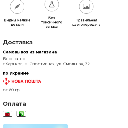
60x60
780 грн.
65x65
885 грн.
Без
Видны мелкие
Правильная
токсичного
детали
цветопередача
70x70
990 грн.
запаха
80x80
1 220 грн.
Доставка
90x90
1 135 грн.
Самовывоз из магазина
Бесплатно
95x95
1 240 грн.
г.Харьков, м. Спортивная, ул. Смольная, 32
100x100
1 350 грн.
по Украине
110x110
1 580 грн.
от 60 грн
120x120
1 830 грн.
Оплата