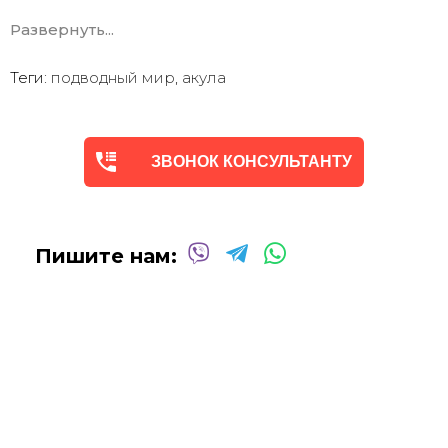
30 лет
Развернуть...
Возможна
дополнительная прорисовка картин
Маслом!
Поверх печатного изображения художник вручную
Теги:
подводный мир
,
акула
сделает обработку маслом/ акрилом некоторых
деталей - что придаст картине живой вид. И очень
сэкономит вам стоимость, сравнимо с полностью
ручной работой - картиной маслом.
ЗВОНОК КОНСУЛЬТАНТУ
Выбор размеров
холста - любой вариант.
На сайте представлены самые лучшие соотношения
размеров
Картины
печатаются для вас в день заказа.
Доставка к вам по всей Украине в течение 1-3 дн.
Пишите нам:
Вы можете выбрать изображение на сайте или
запросить подбор Картин от нашего Дизайнера под
ваш интерьер или под ваше желание. Мы предложим
индивидуальные варианты -
консультация
Бесплатно!
Сделаем
фото выбранной картины в вашем
интерьере.
Дизайнер сделает монтаж по вашему фото чтобы вы
были точно уверены в выборе.
Бесплатно!