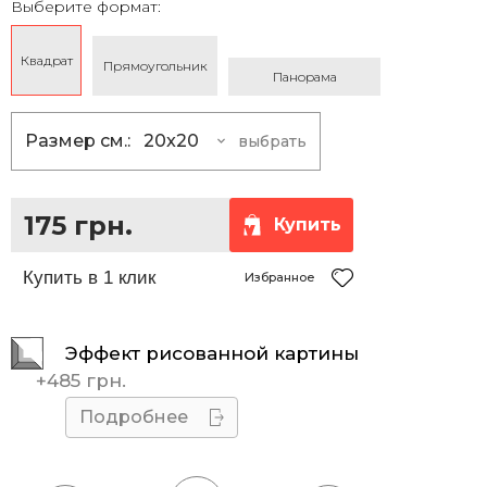
Выберите формат:
Квадрат
Прямоугольник
Панорама
Размер см.:
20x20
выбрать
20x20
175 грн.
25x25
230 грн.
175 грн.
Купить
30x30
290 грн.
35x35
360 грн.
Избранное
40x40
430 грн.
Эффект рисованной картины
45x45
510 грн.
+
485 грн.
50x50
595 грн.
Подробнее
55x55
685 грн.