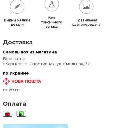
60x60
780 грн.
65x65
885 грн.
Без
Видны мелкие
Правильная
токсичного
детали
цветопередача
70x70
990 грн.
запаха
80x80
1 220 грн.
Доставка
90x90
1 135 грн.
Самовывоз из магазина
Бесплатно
95x95
1 240 грн.
г.Харьков, м. Спортивная, ул. Смольная, 32
100x100
1 350 грн.
по Украине
110x110
1 580 грн.
от 60 грн
120x120
1 830 грн.
Оплата