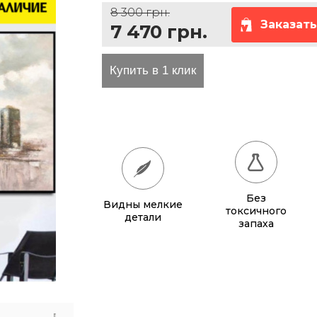
8 300 грн.
Заказать
7 470 грн.
та проезда
Без
Видны мелкие
токсичного
детали
запаха