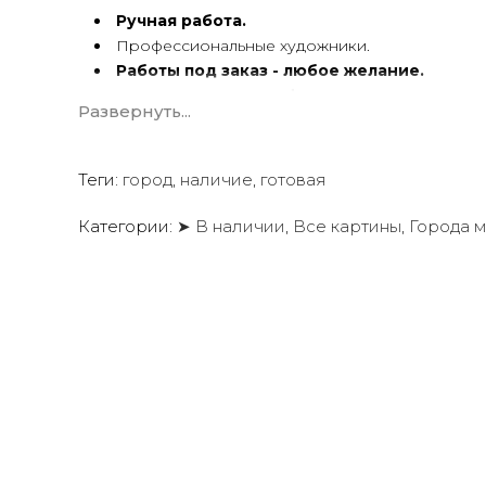
Ручная работа.
Профессиональные художники.
Работы под заказ - любое желание.
Картины
по вашему фото
.
Развернуть...
Художественный холст.
Масло, акрил.
Подрамник.
Теги:
город
,
наличие
,
готовая
Картины ручной работы имеют особую энергетику.
Категории:
➤ В наличии
,
Все картины
,
Города 
Мы предлагаем оригинальные произведения искус
создать желаемую атмосферу в вашем доме или о
Квалифицированные и опытные художники испол
акриловые краски
для создания потрясающих пр
Сотрудничаем со многими
дизайнерами интерь
ресторанов, отелей, кафе
и т.д.
Мы будем рады создать для вас индивидуальную ка
Вы можете связаться с нами для
получения беспл