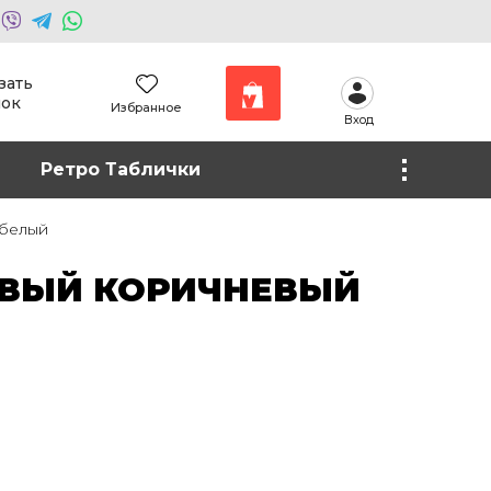
зать
нок
Избранное
Вход
Наши работы
Ретро Таблички
Фото на холсте
 белый
ВЫЙ КОРИЧНЕВЫЙ