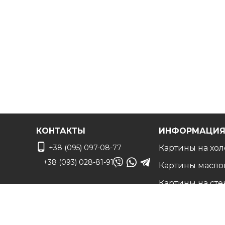
чтобы воплотить ваши идеи в жизнь!
КОНТАКТЫ
ИНФОРМАЦИ
+38 (095) 097-08-77
Картины на хол
+38 (093) 028-81-91
Картины масло
Картины на сте
info@art-vip.com.ua
Фото на холсте
О нас