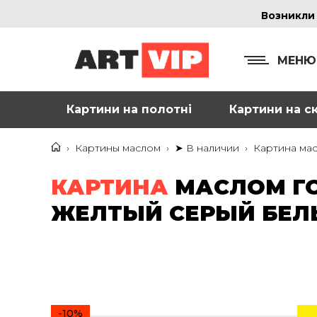
Возникли
МЕНЮ
Картини на полотні
Картини на ск
КОНТ
+38
›
Картины маслом
›
➤ В наличии
›
Картина ма
+38
КАРТИНА
МАСЛОМ Г
inf
ЖЕЛТЫЙ СЕРЫЙ БЕЛ
Ад
г. 
Смо
м. 
-10%