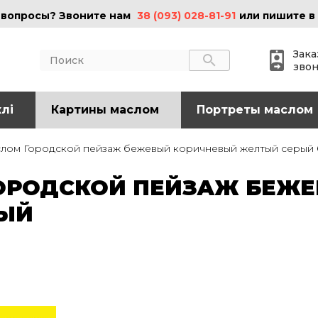
 вопросы? Звоните нам
38 (093) 028-81-91
или пишите в
Зака
зво
лі
АКТЫ
Картины маслом
ИНФОРМАЦИЯ
Портреты маслом
 (095) 097-08-77
О нас
слом Городской пейзаж бежевый коричневый желтый серый
Картины на холсте
 (093) 028-81-91
Картины маслом
ОРОДСКОЙ ПЕЙЗАЖ БЕЖЕ
Картины на стекле
o@art-vip.com.ua
Цены
ЫЙ
Доставка и возврат
Контакты
рес
Харьков, ул.
льная 32 (3 этаж),
Спортивная