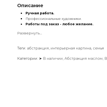
Описание
Ручная работа.
Профессиональные художники.
Работы под заказ - любое желание.
Картины
по вашему фото
.
Развернуть...
Художественный холст.
Масло, акрил.
Подрамник.
Теги:
абстракция
,
интерьерная картина
,
семья
Картины ручной работы имеют особую энергетику.
Категории:
➤ В наличии
,
Абстракция маслом
,
В
Мы предлагаем оригинальные произведения искус
создать желаемую атмосферу в вашем доме или о
Квалифицированные и опытные художники испол
акриловые краски
для создания потрясающих пр
Сотрудничаем со многими
дизайнерами интерь
ресторанов, отелей, кафе
и т.д.
Мы будем рады создать для вас индивидуальную ка