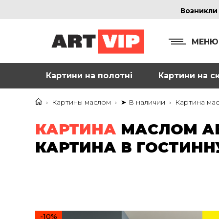
Возникли
МЕНЮ
Картини на полотні
Картини на ск
КОНТ
+38
›
Картины маслом
›
➤ В наличии
›
Картина мас
+38
КАРТИНА
МАСЛОМ АБ
inf
КАРТИНА В ГОСТИН
Ад
г. 
Смо
м. 
-10%