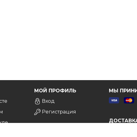
атной консультации
, и мы сделаем все возможное,
Я
МОЙ ПРОФИЛЬ
МЫ ПРИН
сте
Вход
м
Регистрация
ДОСТАВК
кле