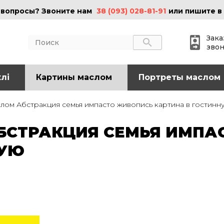
 вопросы? Звоните нам
38 (093) 028-81-91
или пишите в
Зака
зво
лі
АКТЫ
Картины маслом
ИНФОРМАЦИЯ
Портреты маслом
 (095) 097-08-77
О нас
лом Абстракция семья импасто живопись картина в гостинн
Картины на холсте
 (093) 028-81-91
Картины маслом
СТРАКЦИЯ СЕМЬЯ ИМПА
Картины на стекле
o@art-vip.com.ua
Цены
НУЮ
Доставка и возврат
Контакты
рес
Харьков, ул.
льная 32 (3 этаж),
Спортивная