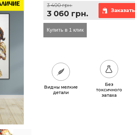
3 400 грн.
Заказать
3 060 грн.
та проезда
Без
Видны мелкие
токсичного
детали
запаха