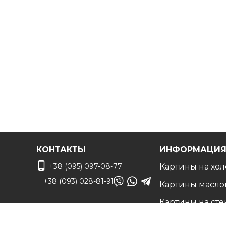
Вы можете связаться с нами для
получения беспл
чтобы воплотить ваши идеи в жизнь!
КОНТАКТЫ
ИНФОРМАЦИ
+38 (095) 097-08-77
Картины на хол
+38 (093) 028-81-91
Картины масло
Картины на сте
info@art-vip.com.ua
Фото на холсте