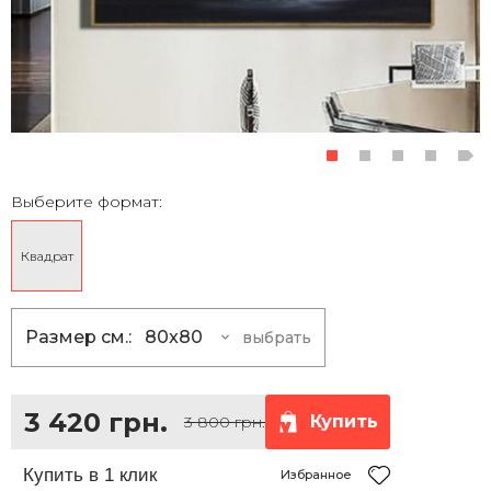
Выберите формат:
Квадрат
Размер см.:
80x80
выбрать
80x80
3 420 грн.
100x100
5 400 грн.
3 420 грн.
Купить
3 800 грн.
120x120
7 830 грн.
150x150
12 150 грн.
Избранное