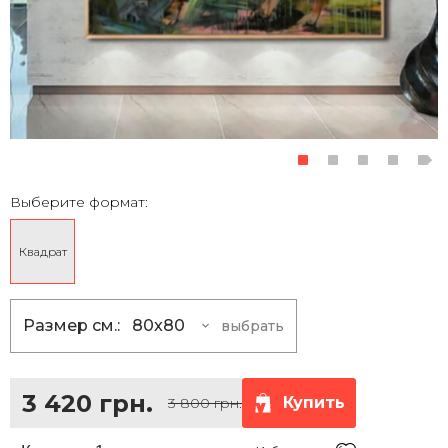
Выберите формат:
Квадрат
Размер см.:
80x80
выбрать
80x80
3 420 грн.
100x100
5 400 грн.
3 420 грн.
Купить
3 800 грн.
120x120
7 830 грн.