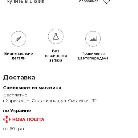
150x150
12 150 грн.
Избранное
180x180
17 640 грн.
200x200
21 600 грн.
Без
Видны мелкие
Правильная
токсичного
детали
цветопередача
запаха
Доставка
Самовывоз из магазина
Бесплатно
г.Харьков, м. Спортивная, ул. Смольная, 32
по Украине
от 60 грн