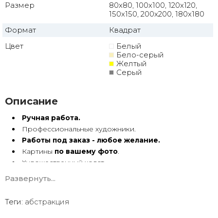
Размер
80x80, 100x100, 120x120,
150x150, 200x200, 180x180
Формат
Квадрат
Цвет
Белый
Бело-серый
Желтый
Серый
Описание
Ручная работа.
Профессиональные художники.
Работы под заказ - любое желание.
Картины
по вашему фото
.
Художественный холст.
Масло, акрил.
Развернуть...
Подрамник.
Теги:
абстракция
Абстракция маслом ручной работы имеет особую
энергетику. Она с душой Долгие годы радует глаз.