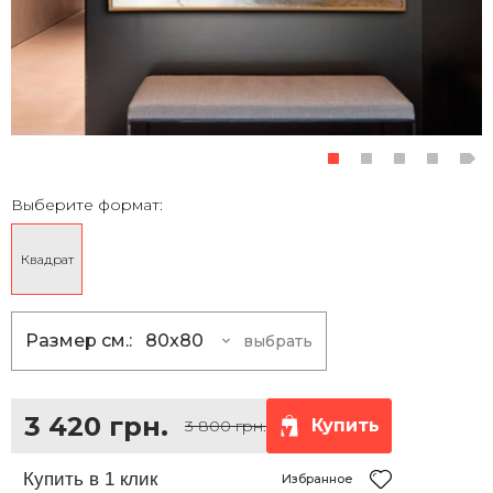
Выберите формат:
Квадрат
Размер см.:
80x80
выбрать
80x80
3 420 грн.
100x100
5 400 грн.
3 420 грн.
Купить
3 800 грн.
120x120
7 830 грн.
150x150
12 150 грн.
Избранное