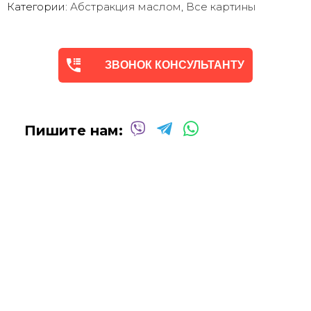
Категории:
Абстракция маслом
,
Все картины
Мы предлагаем оригинальные произведения искусства -
абстракцию
в различных техниках и стилях
, чтобы
помочь вам создать желаемую атмосферу в вашем доме
ЗВОНОК КОНСУЛЬТАНТУ
или офисе.
Квалифицированные и опытные художники используют
только профессиональные масляные и акриловые
краски
для создания потрясающих произведений,
Пишите нам:
которые выдержат испытание временем.
Сотрудничаем со многими
дизайнерами интерьеров
над оформлением
офисных помещений, ресторанов,
отелей, кафе
и т.д.
Мы будем рады создать для вас индивидуальную
картину
Абстракцию Маслом
!
Вы можете связаться с нами для
получения бесплатной
консультации
, и мы сделаем все возможное, чтобы
воплотить ваши идеи в жизнь!