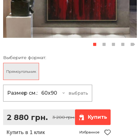
Выберите формат:
Прямоугольник
Размер см.:
60x90
выбрать
60x90
2 880 грн.
75x120
4 095 грн.
2 880 грн.
Купить
3 200 грн.
80x130
5 670 грн.
135x100
7 380 грн.
Избранное