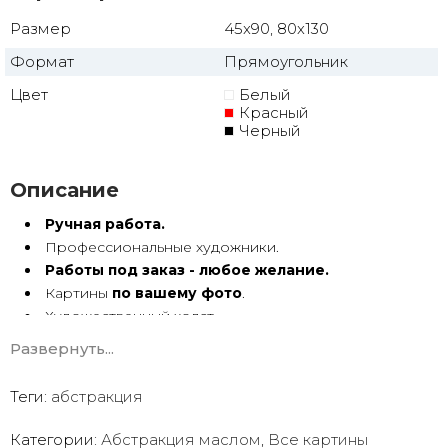
Размер
45x90, 80x130
Формат
Прямоугольник
Цвет
Белый
Красный
Черный
Описание
Ручная работа.
Профессиональные художники.
Работы под заказ - любое желание.
Картины
по вашему фото
.
Художественный холст.
Масло, акрил.
Развернуть...
Подрамник.
Теги:
абстракция
Абстракция маслом ручной работы имеет особую
энергетику. Она с душой Долгие годы радует глаз.
Категории:
Абстракция маслом
,
Все картины