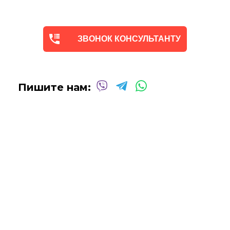
Мы предлагаем оригинальные произведения искусства -
абстракцию
в различных техниках и стилях
, чтобы
помочь вам создать желаемую атмосферу в вашем доме
ЗВОНОК КОНСУЛЬТАНТУ
или офисе.
Квалифицированные и опытные художники используют
только профессиональные масляные и акриловые
краски
для создания потрясающих произведений,
Пишите нам:
которые выдержат испытание временем.
Сотрудничаем со многими
дизайнерами интерьеров
над оформлением
офисных помещений, ресторанов,
отелей, кафе
и т.д.
Мы будем рады создать для вас индивидуальную
картину
Абстракцию Маслом
!
Вы можете связаться с нами для
получения бесплатной
консультации
, и мы сделаем все возможное, чтобы
воплотить ваши идеи в жизнь!