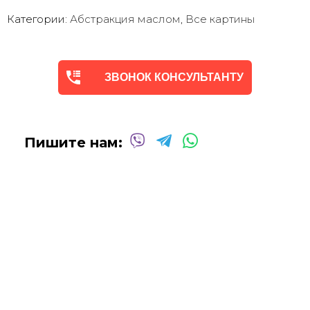
энергетику. Она с душой Долгие годы радует глаз.
Категории:
Абстракция маслом
,
Все картины
Мы предлагаем оригинальные произведения искусства -
абстракцию
в различных техниках и стилях
, чтобы
помочь вам создать желаемую атмосферу в вашем доме
ЗВОНОК КОНСУЛЬТАНТУ
или офисе.
Квалифицированные и опытные художники используют
только профессиональные масляные и акриловые
краски
для создания потрясающих произведений,
Пишите нам:
которые выдержат испытание временем.
Сотрудничаем со многими
дизайнерами интерьеров
над оформлением
офисных помещений, ресторанов,
отелей, кафе
и т.д.
Мы будем рады создать для вас индивидуальную
картину
Абстракцию Маслом
!
Вы можете связаться с нами для
получения бесплатной
консультации
, и мы сделаем все возможное, чтобы
воплотить ваши идеи в жизнь!