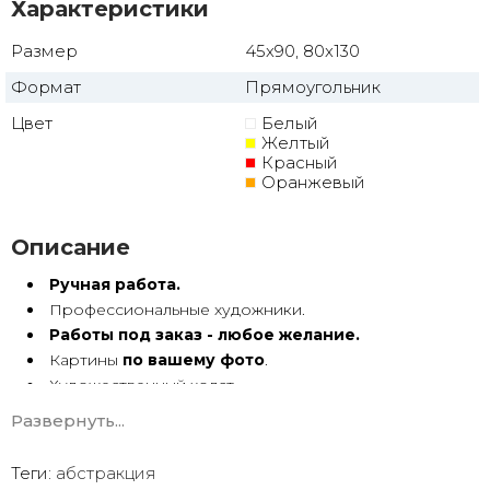
Характеристики
Размер
45x90, 80x130
Формат
Прямоугольник
Цвет
Белый
Желтый
Красный
Оранжевый
Описание
Ручная работа.
Профессиональные художники.
Работы под заказ - любое желание.
Картины
по вашему фото
.
Художественный холст.
Масло, акрил.
Развернуть...
Подрамник.
Теги:
абстракция
Абстракция маслом ручной работы имеет особую