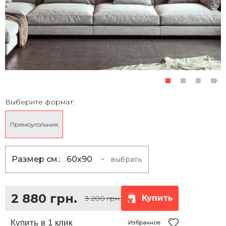
Выберите формат:
Прямоугольник
Размер см.:
60x90
выбрать
60x90
2 880 грн.
75x120
4 095 грн.
2 880 грн.
Купить
3 200 грн.
80x130
5 670 грн.
135x100
7 380 грн.
Избранное