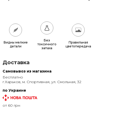
165x125
11 250 грн.
200x150
16 200 грн.
100x150
8 190 грн.
120x160
10 440 грн.
Без
Видны мелкие
Правильная
токсичного
детали
цветопередача
запаха
Доставка
Самовывоз из магазина
Бесплатно
г.Харьков, м. Спортивная, ул. Смольная, 32
по Украине
от 60 грн