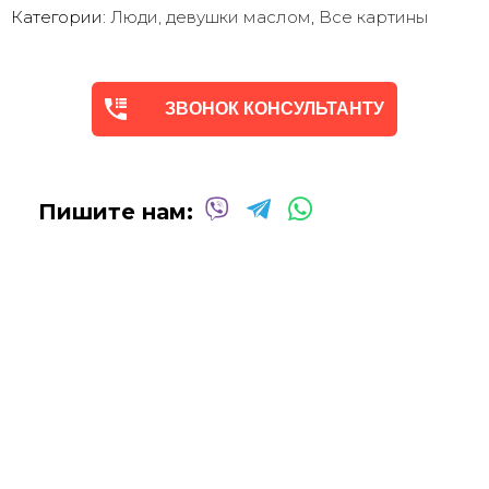
Категории:
Люди, девушки маслом
,
Все картины
Мы предлагаем оригинальные произведения искусства
в
различных техниках и стилях
, чтобы помочь вам
создать желаемую атмосферу в вашем доме или офисе.
ЗВОНОК КОНСУЛЬТАНТУ
Квалифицированные и опытные художники используют
только профессиональные масляные и акриловые
краски
для создания потрясающих произведений,
которые выдержат испытание временем.
Пишите нам:
Сотрудничаем со многими
дизайнерами интерьеров
над оформлением
офисных помещений, ресторанов,
отелей, кафе
и т.д.
Мы будем рады создать для вас индивидуальную картину!
Вы можете связаться с нами для
получения бесплатной
консультации
, и мы сделаем все возможное, чтобы
воплотить ваши идеи в жизнь!