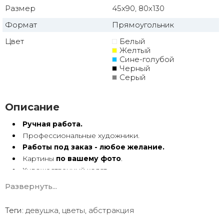
Размер
45x90, 80x130
Формат
Прямоугольник
Цвет
Белый
Желтый
Сине-голубой
Черный
Серый
Описание
Ручная работа.
Профессиональные художники.
Работы под заказ - любое желание.
Картины
по вашему фото
.
Художественный холст.
Масло, акрил.
Развернуть...
Подрамник.
Теги:
девушка
,
цветы
,
абстракция
Картины ручной работы имеют особую энергетику. Они
с душой Долгие годы радуют глаз.