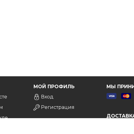
атной консультации
, и мы сделаем все возможное,
Я
МОЙ ПРОФИЛЬ
МЫ ПРИН
сте
Вход
м
Регистрация
ДОСТАВК
кле