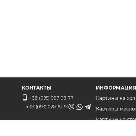
Вы можете связаться с нами для
получения беспл
чтобы воплотить ваши идеи в жизнь!
КОНТАКТЫ
ИНФОРМАЦИ
+38 (095) 097-08-77
Картины на хол
+38 (093) 028-81-91
Картины масло
Картины на сте
info@art-vip.com.ua
Фото на холсте