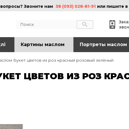
 вопросы? Звоните нам
38 (093) 028-81-91
или пишите в
Зака
зво
лі
АКТЫ
Картины маслом
ИНФОРМАЦИЯ
Портреты маслом
 (095) 097-08-77
О нас
аслом Букет цветов из роз красный розовый зелёный
Картины на холсте
 (093) 028-81-91
Картины маслом
КЕТ ЦВЕТОВ ИЗ РОЗ КР
Картины на стекле
o@art-vip.com.ua
Цены
Доставка и возврат
Контакты
рес
Харьков, ул.
льная 32 (3 этаж),
Спортивная