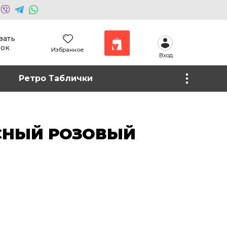
зать
нок
Избранное
Вход
Наши работы
Ретро Таблички
Фото на холсте
АСНЫЙ РОЗОВЫЙ