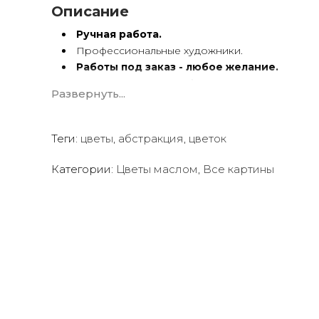
Описание
Ручная работа.
Профессиональные художники.
Работы под заказ - любое желание.
Картины
по вашему фото
.
Развернуть...
Художественный холст.
Масло, акрил.
Подрамник.
Теги:
цветы
,
абстракция
,
цветок
Картины ручной работы имеют особую энергетику.
Категории:
Цветы маслом
,
Все картины
Мы предлагаем оригинальные произведения искус
создать желаемую атмосферу в вашем доме или о
Квалифицированные и опытные художники испол
акриловые краски
для создания потрясающих пр
Сотрудничаем со многими
дизайнерами интерь
ресторанов, отелей, кафе
и т.д.
Мы будем рады создать для вас индивидуальную ка