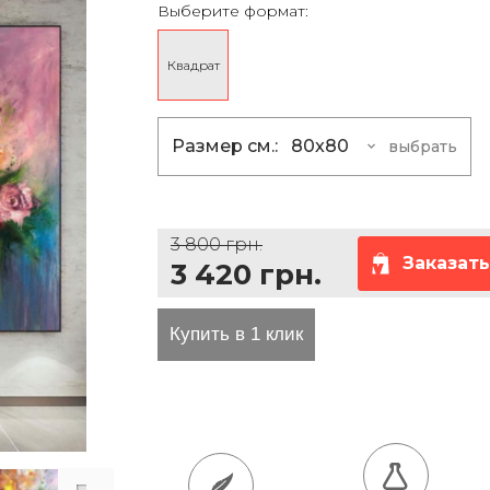
Выберите формат:
та проезда
Квадрат
Размер см.:
80x80
выбрать
80x80
3 420 грн
100x100
5 400 грн
3 800 грн.
120x120
7 830 грн
Заказать
3 420 грн.
150x150
12 150 гр
180x180
17 640 грн
200x200
21 600 грн