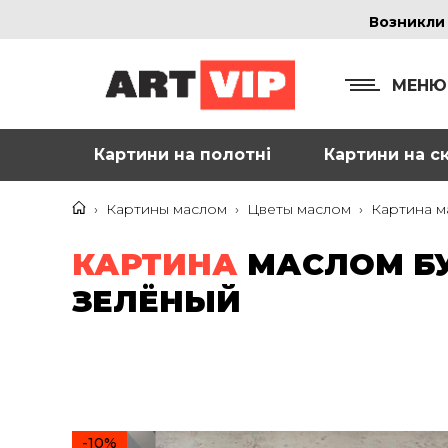
Возникли
МЕНЮ
Картини на полотні
Картини на ск
КОНТ
+38
›
Картины маслом
›
Цветы маслом
›
Картина м
+38
КАРТИНА
МАСЛОМ БУ
inf
ЗЕЛЁНЫЙ
Ад
г. 
Смо
м. 
-10%