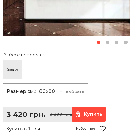
Выберите формат:
Квадрат
Размер см.:
80x80
выбрать
80x80
3 420 грн.
100x100
5 400 грн.
3 420 грн.
Купить
3 800 грн.
120x120
7 830 грн.
150x150
12 150 грн.
Избранное