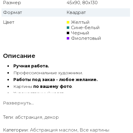
Размер
45x90, 80x130
Формат
Квадрат
Цвет
Желтый
Сине-белый
Черный
Фиолетовый
Описание
Ручная работа.
Профессиональные художники.
Работы под заказ - любое желание.
Картины
по вашему фото
.
Художественный холст.
Масло, акрил.
Развернуть...
Подрамник.
Теги:
абстракция
,
декор
Абстракция маслом ручной работы имеет особую
энергетику. Она с душой Долгие годы радует глаз.
Категории:
Абстракция маслом
,
Все картины