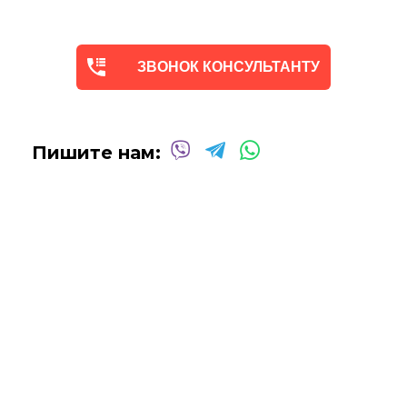
Мы предлагаем оригинальные произведения искусства -
абстракцию
в различных техниках и стилях
, чтобы
помочь вам создать желаемую атмосферу в вашем доме
ЗВОНОК КОНСУЛЬТАНТУ
или офисе.
Квалифицированные и опытные художники используют
только профессиональные масляные и акриловые
краски
для создания потрясающих произведений,
Пишите нам:
которые выдержат испытание временем.
Сотрудничаем со многими
дизайнерами интерьеров
над оформлением
офисных помещений, ресторанов,
отелей, кафе
и т.д.
Мы будем рады создать для вас индивидуальную
картину
Абстракцию Маслом
!
Вы можете связаться с нами для
получения бесплатной
консультации
, и мы сделаем все возможное, чтобы
воплотить ваши идеи в жизнь!