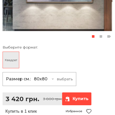
Выберите формат:
Квадрат
Размер см.:
80x80
выбрать
80x80
3 420 грн.
100x100
5 400 грн.
3 420 грн.
Купить
3 800 грн.
120x120
7 830 грн.
150x150
12 150 грн.
Избранное