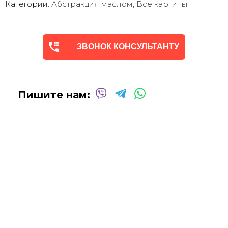
Категории:
Абстракция маслом
,
Все картины
Мы предлагаем оригинальные произведения искусства -
абстракцию
в различных техниках и стилях
, чтобы
помочь вам создать желаемую атмосферу в вашем доме
ЗВОНОК КОНСУЛЬТАНТУ
или офисе.
Квалифицированные и опытные художники используют
только профессиональные масляные и акриловые
краски
для создания потрясающих произведений,
Пишите нам:
которые выдержат испытание временем.
Сотрудничаем со многими
дизайнерами интерьеров
над оформлением
офисных помещений, ресторанов,
отелей, кафе
и т.д.
Мы будем рады создать для вас индивидуальную
картину
Абстракцию Маслом
!
Вы можете связаться с нами для
получения бесплатной
консультации
, и мы сделаем все возможное, чтобы
воплотить ваши идеи в жизнь!