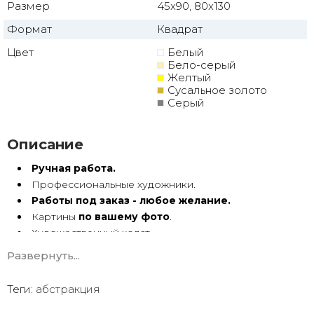
Размер
45x90, 80x130
Формат
Квадрат
Цвет
Белый
Бело-серый
Желтый
Сусальное золото
Серый
Описание
Ручная работа.
Профессиональные художники.
Работы под заказ - любое желание.
Картины
по вашему фото
.
Художественный холст.
Масло, акрил.
Развернуть...
Подрамник.
Теги:
абстракция
Абстракция маслом ручной работы имеет особую
энергетику. Она с душой Долгие годы радует глаз.