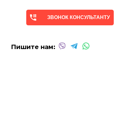
абстракцию
в различных техниках и стилях
, чтобы
помочь вам создать желаемую атмосферу в вашем доме
ЗВОНОК КОНСУЛЬТАНТУ
или офисе.
Квалифицированные и опытные художники используют
только профессиональные масляные и акриловые
краски
для создания потрясающих произведений,
Пишите нам:
которые выдержат испытание временем.
Сотрудничаем со многими
дизайнерами интерьеров
над оформлением
офисных помещений, ресторанов,
отелей, кафе
и т.д.
Мы будем рады создать для вас индивидуальную
картину
Абстракцию Маслом
!
Вы можете связаться с нами для
получения бесплатной
консультации
, и мы сделаем все возможное, чтобы
воплотить ваши идеи в жизнь!