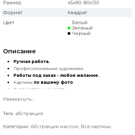
Размер
45x90, 80x130
Формат
Квадрат
Цвет
Белый
Зеленый
Черный
Описание
Ручная работа.
Профессиональные художники.
Работы под заказ - любое желание.
Картины
по вашему фото
.
Художественный холст.
Масло, акрил.
Развернуть...
Подрамник.
Теги:
абстракция
Абстракция маслом ручной работы имеет особую
энергетику. Она с душой Долгие годы радует глаз.
Категории:
Абстракция маслом
,
Все картины
Мы предлагаем оригинальные произведения искусства -