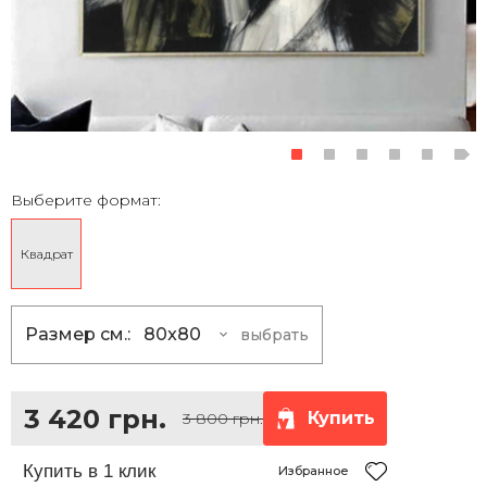
Выберите формат:
Квадрат
Размер см.:
80x80
выбрать
80x80
3 420 грн.
100x100
5 400 грн.
3 420 грн.
Купить
3 800 грн.
120x120
7 830 грн.
150x150
12 150 грн.
Избранное