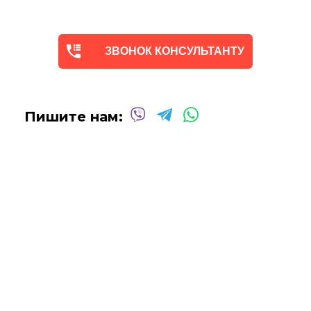
Мы предлагаем оригинальные произведения искусства -
абстракцию
в различных техниках и стилях
, чтобы
помочь вам создать желаемую атмосферу в вашем доме
ЗВОНОК КОНСУЛЬТАНТУ
или офисе.
Квалифицированные и опытные художники используют
только профессиональные масляные и акриловые
краски
для создания потрясающих произведений,
Пишите нам:
которые выдержат испытание временем.
Сотрудничаем со многими
дизайнерами интерьеров
над оформлением
офисных помещений, ресторанов,
отелей, кафе
и т.д.
Мы будем рады создать для вас индивидуальную
картину
Абстракцию Маслом
!
Вы можете связаться с нами для
получения бесплатной
консультации
, и мы сделаем все возможное, чтобы
воплотить ваши идеи в жизнь!