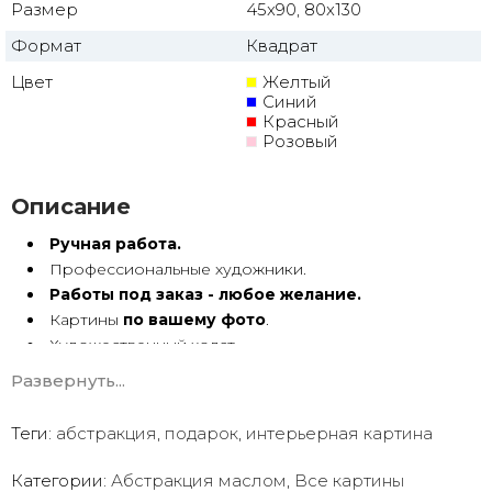
Размер
45x90, 80x130
Формат
Квадрат
Цвет
Желтый
Синий
Красный
Розовый
Описание
Ручная работа.
Профессиональные художники.
Работы под заказ - любое желание.
Картины
по вашему фото
.
Художественный холст.
Масло, акрил.
Развернуть...
Подрамник.
Теги:
абстракция
,
подарок
,
интерьерная картина
Абстракция маслом ручной работы имеет особую
энергетику. Она с душой Долгие годы радует глаз.
Категории:
Абстракция маслом
,
Все картины