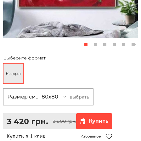
Выберите формат:
Квадрат
Размер см.:
80x80
выбрать
80x80
3 420 грн.
100x100
5 400 грн.
3 420 грн.
Купить
3 800 грн.
120x120
7 830 грн.
150x150
12 150 грн.
Избранное