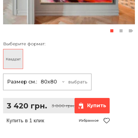
Выберите формат:
Квадрат
Размер см.:
80x80
выбрать
80x80
3 420 грн.
100x100
5 400 грн.
3 420 грн.
Купить
3 800 грн.
120x120
7 830 грн.
150x150
12 150 грн.
Избранное
180x180
17 640 грн.