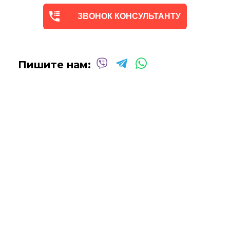
помочь вам создать желаемую атмосферу в вашем доме
ЗВОНОК КОНСУЛЬТАНТУ
или офисе.
Квалифицированные и опытные художники используют
только профессиональные масляные и акриловые
краски
для создания потрясающих произведений,
Пишите нам:
которые выдержат испытание временем.
Сотрудничаем со многими
дизайнерами интерьеров
над оформлением
офисных помещений, ресторанов,
отелей, кафе
и т.д.
Мы будем рады создать для вас индивидуальную
картину
Абстракцию Маслом
!
Вы можете связаться с нами для
получения бесплатной
консультации
, и мы сделаем все возможное, чтобы
воплотить ваши идеи в жизнь!