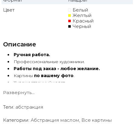
Цвет
Белый
Желтый
Красный
Черный
Описание
Ручная работа.
Профессиональные художники.
Работы под заказ - любое желание.
Картины
по вашему фото
.
Художественный холст.
Масло, акрил.
Развернуть...
Подрамник.
Теги:
абстракция
Абстракция маслом ручной работы имеет особую
энергетику. Она с душой Долгие годы радует глаз.
Категории:
Абстракция маслом
,
Все картины
Мы предлагаем оригинальные произведения искусства -
абстракцию
в различных техниках и стилях
, чтобы