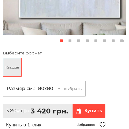
Выберите формат:
Квадрат
Размер см.:
80x80
выбрать
80x80
3 420 грн.
100x100
5 400 грн.
3 420 грн.
3 800 грн.
Купить
120x120
7 830 грн.
150x150
12 150 грн.
Избранное