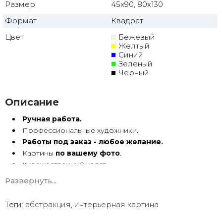
Размер
45x90, 80x130
Формат
Квадрат
Цвет
Бежевый
Желтый
Синий
Зеленый
Черный
Описание
Ручная работа.
Профессиональные художники.
Работы под заказ - любое желание.
Картины
по вашему фото
.
Художественный холст.
Масло, акрил.
Развернуть...
Подрамник.
Теги:
абстракция
,
интерьерная картина
Абстракция маслом ручной работы имеет особую
энергетику. Она с душой Долгие годы радует глаз.