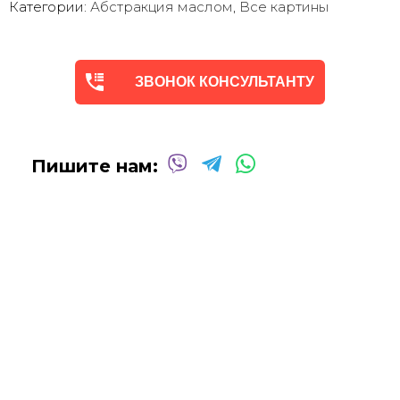
Категории:
Абстракция маслом
,
Все картины
Мы предлагаем оригинальные произведения искусства -
абстракцию
в различных техниках и стилях
, чтобы
помочь вам создать желаемую атмосферу в вашем доме
ЗВОНОК КОНСУЛЬТАНТУ
или офисе.
Квалифицированные и опытные художники используют
только профессиональные масляные и акриловые
краски
для создания потрясающих произведений,
Пишите нам:
которые выдержат испытание временем.
Сотрудничаем со многими
дизайнерами интерьеров
над оформлением
офисных помещений, ресторанов,
отелей, кафе
и т.д.
Мы будем рады создать для вас индивидуальную
картину
Абстракцию Маслом
!
Вы можете связаться с нами для
получения бесплатной
консультации
, и мы сделаем все возможное, чтобы
воплотить ваши идеи в жизнь!