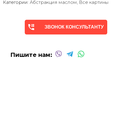
Категории:
Абстракция маслом
,
Все картины
Мы предлагаем оригинальные произведения искусства -
абстракцию
в различных техниках и стилях
, чтобы
помочь вам создать желаемую атмосферу в вашем доме
ЗВОНОК КОНСУЛЬТАНТУ
или офисе.
Квалифицированные и опытные художники используют
только профессиональные масляные и акриловые
краски
для создания потрясающих произведений,
Пишите нам:
которые выдержат испытание временем.
Сотрудничаем со многими
дизайнерами интерьеров
над оформлением
офисных помещений, ресторанов,
отелей, кафе
и т.д.
Мы будем рады создать для вас индивидуальную
картину
Абстракцию Маслом
!
Вы можете связаться с нами для
получения бесплатной
консультации
, и мы сделаем все возможное, чтобы
воплотить ваши идеи в жизнь!