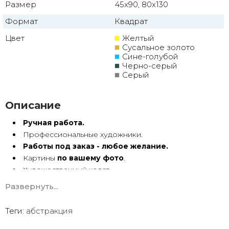
Размер
45x90, 80x130
Формат
Квадрат
Цвет
Желтый
Сусальное золото
Сине-голубой
Черно-серый
Серый
Описание
Ручная работа.
Профессиональные художники.
Работы под заказ - любое желание.
Картины
по вашему фото
.
Художественный холст.
Масло, акрил.
Развернуть...
Подрамник.
Теги:
абстракция
Абстракция маслом ручной работы имеет особую
энергетику. Она с душой Долгие годы радует глаз.