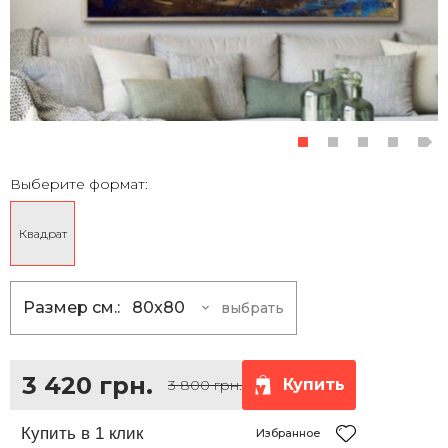
Выберите формат:
Квадрат
Размер см.:
80x80
выбрать
80x80
3 420 грн.
100x100
5 400 грн.
3 420 грн.
Купить
3 800 грн.
120x120
7 830 грн.
150x150
12 150 грн.
Избранное