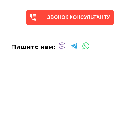
абстракцию
в различных техниках и стилях
, чтобы
помочь вам создать желаемую атмосферу в вашем доме
ЗВОНОК КОНСУЛЬТАНТУ
или офисе.
Квалифицированные и опытные художники используют
только профессиональные масляные и акриловые
краски
для создания потрясающих произведений,
Пишите нам:
которые выдержат испытание временем.
Сотрудничаем со многими
дизайнерами интерьеров
над оформлением
офисных помещений, ресторанов,
отелей, кафе
и т.д.
Мы будем рады создать для вас индивидуальную
картину
Абстракцию Маслом
!
Вы можете связаться с нами для
получения бесплатной
консультации
, и мы сделаем все возможное, чтобы
воплотить ваши идеи в жизнь!