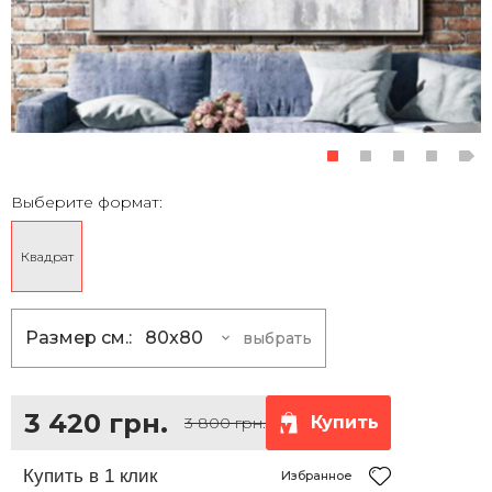
Выберите формат:
Квадрат
Размер см.:
80x80
выбрать
80x80
3 420 грн.
100x100
5 400 грн.
3 420 грн.
Купить
3 800 грн.
120x120
7 830 грн.
150x150
12 150 грн.
Избранное