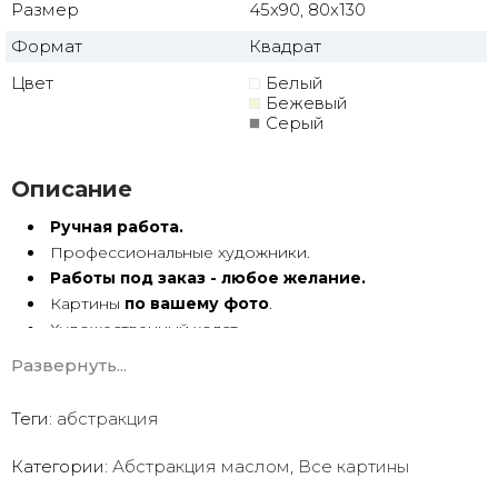
Размер
45x90, 80x130
Формат
Квадрат
Цвет
Белый
Бежевый
Серый
Описание
Ручная работа.
Профессиональные художники.
Работы под заказ - любое желание.
Картины
по вашему фото
.
Художественный холст.
Масло, акрил.
Развернуть...
Подрамник.
Теги:
абстракция
Абстракция маслом ручной работы имеет особую
энергетику. Она с душой Долгие годы радует глаз.
Категории:
Абстракция маслом
,
Все картины
Мы предлагаем оригинальные произведения искусства -