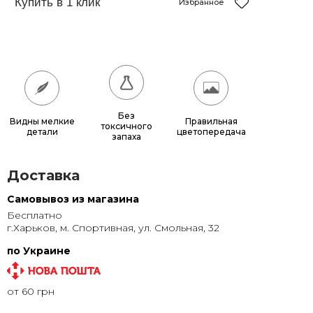
150x150
12 150 грн.
Избранное
180x180
17 640 грн.
200x200
21 600 грн.
Без
Видны мелкие
Правильная
токсичного
детали
цветопередача
запаха
Доставка
Самовывоз из магазина
Бесплатно
г.Харьков, м. Спортивная, ул. Смольная, 32
по Украине
от 60 грн