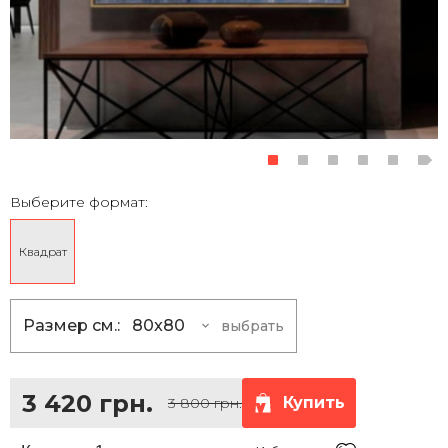
Выберите формат:
Квадрат
Размер см.:
80x80
выбрать
80x80
3 420 грн.
100x100
5 400 грн.
3 420 грн.
Купить
3 800 грн.
120x120
7 830 грн.