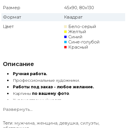
Размер
45x90, 80x130
Формат
Квадрат
Цвет
Бело-серый
Желтый
Синий
Сине-голубой
Красный
Описание
Ручная работа.
Профессиональные художники.
Работы под заказ - любое желание.
Картины
по вашему фото
.
Художественный холст.
Масло, акрил.
Развернуть...
Подрамник.
Теги:
мужчина
,
женщина
,
девушка
,
силуэты
,
Картины ручной работы имеют особую энергетику. Они