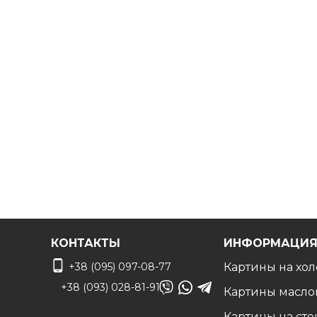
ресторанов, отелей, кафе
и т.д.
Мы будем рады создать для вас индивидуальную
к
Вы можете связаться с нами для
получения беспл
чтобы воплотить ваши идеи в жизнь!
КОНТАКТЫ
ИНФОРМАЦИ
+38 (095) 097-08-77
Картины на хол
+38 (093) 028-81-91
Картины масло
Картины на сте