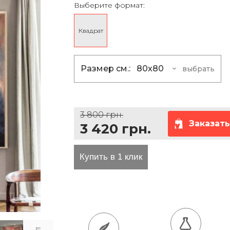
Выберите формат:
та проезда
Квадрат
Размер см.:
80x80
выбрать
80x80
3 420 грн
100x100
5 400 грн
3 800 грн.
120x120
7 830 грн
Заказать
3 420 грн.
150x150
12 150 гр
180x180
17 640 грн
200x200
21 600 грн