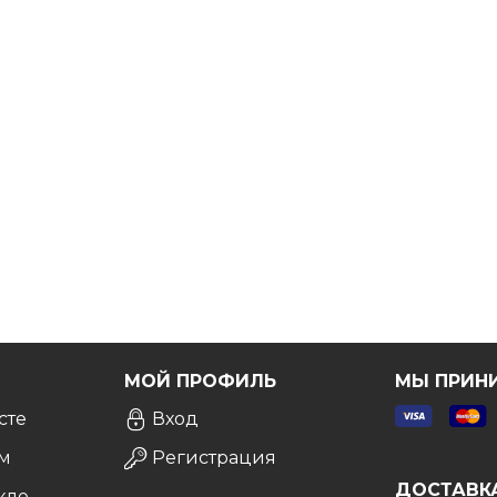
артину Абстракцию Маслом
!
атной консультации
, и мы сделаем все возможное,
Я
МОЙ ПРОФИЛЬ
МЫ ПРИН
сте
Вход
м
Регистрация
ДОСТАВК
кле