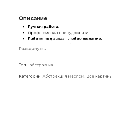
Описание
Ручная работа.
Профессиональные художники.
Работы под заказ - любое желание.
Картины
по вашему фото
.
Развернуть...
Художественный холст.
Масло, акрил.
Подрамник.
Теги:
абстракция
Абстракция маслом ручной работы имеет особую э
Категории:
Абстракция маслом
,
Все картины
Мы предлагаем оригинальные произведения искус
чтобы помочь вам создать желаемую атмосферу в
Квалифицированные и опытные художники испол
акриловые краски
для создания потрясающих пр
Сотрудничаем со многими
дизайнерами интерь