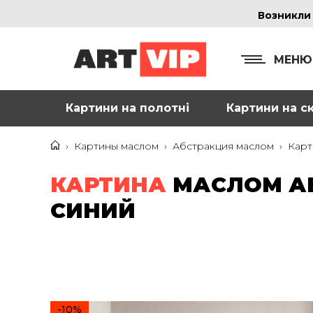
Возникли
МЕНЮ
Картини на полотні
Картини на ск
КОНТ
+38
›
Картины маслом
›
Абстракция маслом
›
Карт
+38
КАРТИНА
МАСЛОМ А
inf
СИНИЙ
Ад
г. 
Смо
м. 
-10%