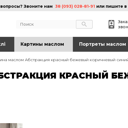
 вопросы? Звоните нам
38 (093) 028-81-91
или пишите в
Зака
зво
лі
АКТЫ
Картины маслом
ИНФОРМАЦИЯ
Портреты маслом
 (095) 097-08-77
О нас
ина маслом Абстракция красный бежевый коричневый сини
Картины на холсте
 (093) 028-81-91
Картины маслом
БСТРАКЦИЯ КРАСНЫЙ БЕ
Картины на стекле
o@art-vip.com.ua
Цены
Доставка и возврат
Контакты
рес
Харьков, ул.
льная 32 (3 этаж),
Спортивная