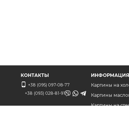
чтобы воплотить ваши идеи в жизнь!
КОНТАКТЫ
ИНФОРМАЦИ
+38 (095) 097-08-77
Картины на хол
+38 (093) 028-81-91
Картины масло
Картины на сте
info@art-vip.com.ua
Фото на холсте
О нас