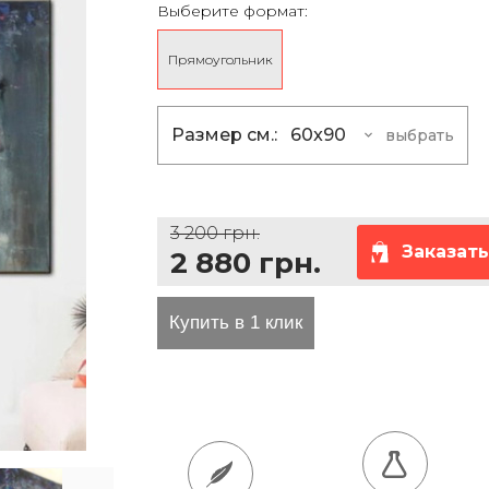
Выберите формат:
та проезда
Прямоугольник
Размер см.:
60x90
выбрать
60x90
2 880 грн
75x120
4 095 грн
3 200 грн.
80x130
5 670 грн
Заказать
2 880 грн.
135x100
7 380 грн
165x125
11 250 грн
200x150
16 200 грн
100x150
8 190 грн
120x160
10 440 грн