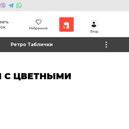
зать
нок
Избранное
Вход
Наши работы
Ретро Таблички
Фото на холсте
 С ЦВЕТНЫМИ