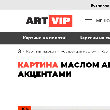
Возникли
МЕНЮ
Картини на полотні
Картини на ск
КОНТ
+38
›
Картины маслом
›
Абстракция маслом
›
Карт
+38
КАРТИНА
МАСЛОМ АБ
inf
АКЦЕНТАМИ
Ад
г. 
Смо
м. 
-10%