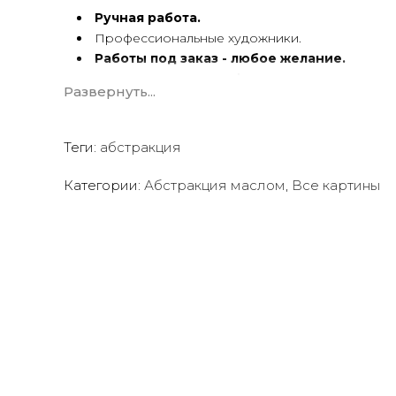
Ручная работа.
Профессиональные художники.
Работы под заказ - любое желание.
Картины
по вашему фото
.
Развернуть...
Художественный холст.
Масло, акрил.
Подрамник.
Теги:
абстракция
Абстракция маслом ручной работы имеет особую э
Категории:
Абстракция маслом
,
Все картины
Мы предлагаем оригинальные произведения искус
чтобы помочь вам создать желаемую атмосферу в
Квалифицированные и опытные художники испол
акриловые краски
для создания потрясающих пр
Сотрудничаем со многими
дизайнерами интерь
ресторанов, отелей, кафе
и т.д.
Мы будем рады создать для вас индивидуальную
к
Вы можете связаться с нами для
получения беспл