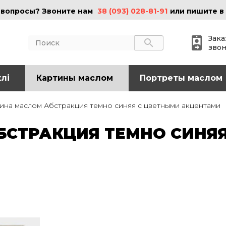
 вопросы? Звоните нам
38 (093) 028-81-91
или пишите в
Зака
зво
лі
АКТЫ
Картины маслом
ИНФОРМАЦИЯ
Портреты маслом
 (095) 097-08-77
О нас
ина маслом Абстракция темно синяя с цветными акцентами
Картины на холсте
 (093) 028-81-91
Картины маслом
СТРАКЦИЯ ТЕМНО СИНЯЯ
Картины на стекле
o@art-vip.com.ua
Цены
Доставка и возврат
Контакты
рес
Харьков, ул.
льная 32 (3 этаж),
Спортивная