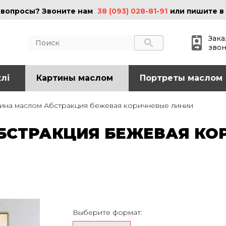
 вопросы? Звоните нам
38 (093) 028-81-91
или пишите в
Зака
зво
лі
АКТЫ
Картины маслом
ИНФОРМАЦИЯ
Портреты маслом
 (095) 097-08-77
О нас
ина маслом Абстракция бежевая коричневые линии
Картины на холсте
 (093) 028-81-91
Картины маслом
СТРАКЦИЯ БЕЖЕВАЯ КО
Картины на стекле
o@art-vip.com.ua
Цены
Доставка и возврат
Контакты
рес
Харьков, ул.
льная 32 (3 этаж),
Выберите формат:
Спортивная