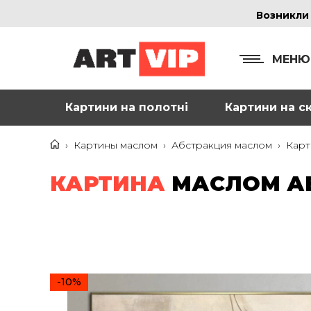
Возникли
МЕНЮ
Картини на полотні
Картини на ск
КОНТ
+38
›
Картины маслом
›
Абстракция маслом
›
Карт
+38
КАРТИНА
МАСЛОМ АБ
inf
Ад
г. 
Смо
-10%
м. 