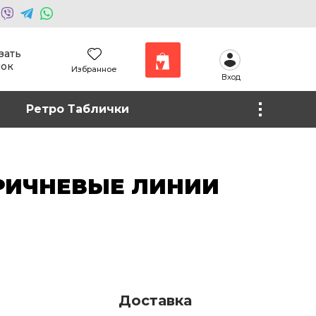
зать
нок
Избранное
Вход
Наши работы
Ретро Таблички
Фото на холсте
РИЧНЕВЫЕ ЛИНИИ
Доставка