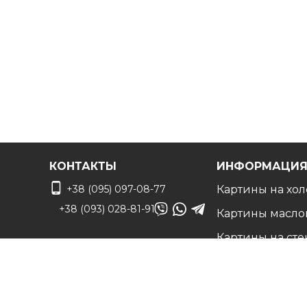
КОНТАКТЫ
ИНФОРМАЦИ
+38 (095) 097-08-77
Картины на хол
+38 (093) 028-81-91
Картины масло
Картины на сте
info@art-vip.com.ua
Фото на холсте
О нас
Адрес