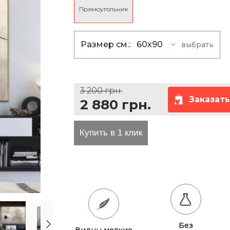
Прямоугольник
та проезда
Размер см.:
60x90
выбрать
60x90
2 880 грн
75x120
4 095 грн
3 200 грн.
80x130
5 670 грн
Заказать
2 880 грн.
135x100
7 380 грн
165x125
11 250 грн
200x150
16 200 грн
100x150
8 190 грн
120x160
10 440 грн
Без