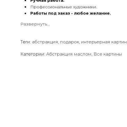
Ручная работа.
Профессиональные художники.
Работы под заказ - любое желание.
Картины
по вашему фото
.
Развернуть...
Художественный холст.
Масло, акрил.
Подрамник.
Теги:
абстракция
,
подарок
,
интерьерная картин
Абстракция маслом ручной работы имеет особую э
Категории:
Абстракция маслом
,
Все картины
Мы предлагаем оригинальные произведения искус
чтобы помочь вам создать желаемую атмосферу в
Квалифицированные и опытные художники испол
акриловые краски
для создания потрясающих пр
Сотрудничаем со многими
дизайнерами интерь
ресторанов, отелей, кафе
и т.д.
Мы будем рады создать для вас индивидуальную
к
Вы можете связаться с нами для
получения беспл
чтобы воплотить ваши идеи в жизнь!