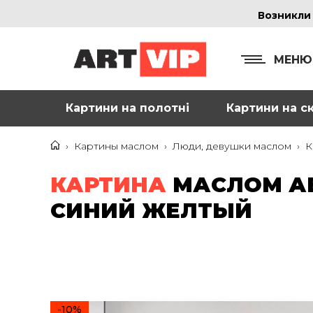
Возникли
МЕНЮ
Картини на полотні
Картини на ск
КОНТ
+38
›
Картины маслом
›
Люди, девушки маслом
›
К
+38
КАРТИНА
МАСЛОМ АБ
inf
СИНИЙ ЖЕЛТЫЙ
Ад
г. 
Смо
м. 
-10%