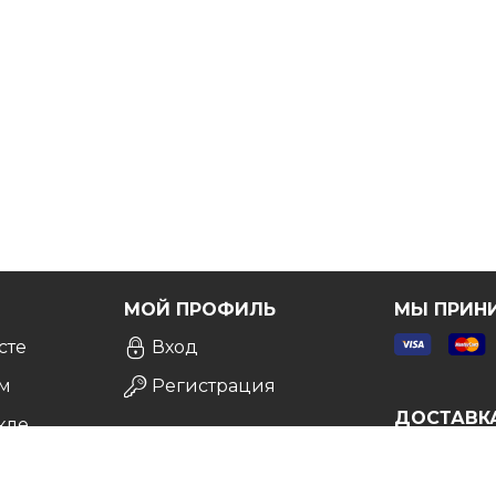
атной консультации
, и мы сделаем все возможное,
Я
МОЙ ПРОФИЛЬ
МЫ ПРИН
сте
Вход
м
Регистрация
ДОСТАВК
кле