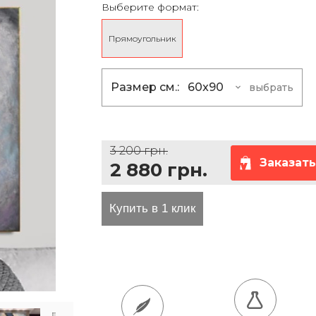
Выберите формат:
та проезда
Прямоугольник
Размер см.:
60x90
выбрать
60x90
2 880 грн
75x120
4 095 грн
3 200 грн.
80x130
5 670 грн
Заказать
2 880 грн.
135x100
7 380 грн
165x125
11 250 грн
200x150
16 200 грн
100x150
8 190 грн
120x160
10 440 грн