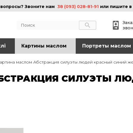
 вопросы? Звоните нам
38 (093) 028-81-91
или пишите в
Зака
зво
лі
АКТЫ
Картины маслом
ИНФОРМАЦИЯ
Портреты маслом
 (095) 097-08-77
О нас
артина маслом Абстракция силуэты людей красный синий ж
Картины на холсте
 (093) 028-81-91
Картины маслом
СТРАКЦИЯ СИЛУЭТЫ ЛЮ
Картины на стекле
o@art-vip.com.ua
Цены
Доставка и возврат
Контакты
рес
Харьков, ул.
льная 32 (3 этаж),
Спортивная