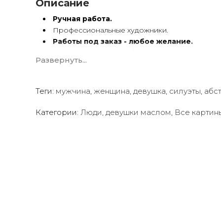
Описание
Ручная работа.
Профессиональные художники.
Работы под заказ - любое желание.
Картины
по вашему фото
.
Развернуть...
Художественный холст.
Масло, акрил.
Подрамник.
Теги:
мужчина
,
женщина
,
девушка
,
силуэты
,
абс
Картины ручной работы имеют особую энергетику.
Категории:
Люди, девушки маслом
,
Все картин
Мы предлагаем оригинальные произведения искус
создать желаемую атмосферу в вашем доме или о
Квалифицированные и опытные художники испол
акриловые краски
для создания потрясающих пр
Сотрудничаем со многими
дизайнерами интерь
ресторанов, отелей, кафе
и т.д.
Мы будем рады создать для вас индивидуальную ка