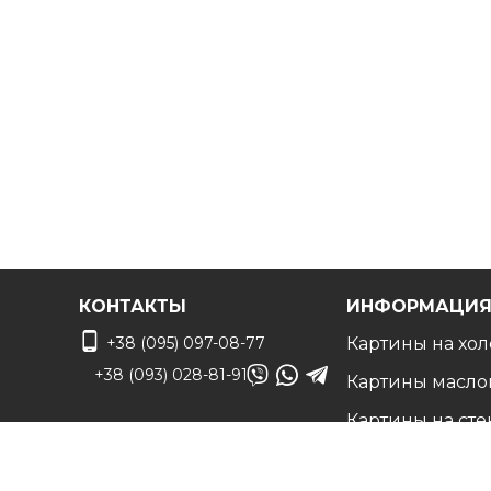
Вы можете связаться с нами для
получения беспл
чтобы воплотить ваши идеи в жизнь!
КОНТАКТЫ
ИНФОРМАЦИ
+38 (095) 097-08-77
Картины на хол
+38 (093) 028-81-91
Картины масло
Картины на сте
info@art-vip.com.ua
Фото на холсте