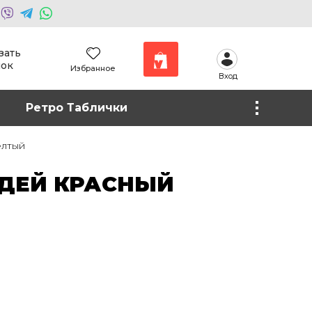
зать
нок
Избранное
Вход
Наши работы
Ретро Таблички
Фото на холсте
елтый
ДЕЙ КРАСНЫЙ