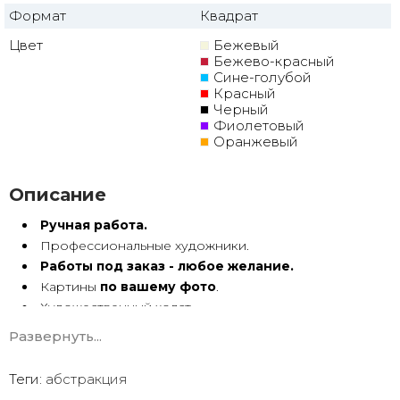
Формат
Квадрат
Цвет
Бежевый
Бежево-красный
Сине-голубой
Красный
Черный
Фиолетовый
Оранжевый
Описание
Ручная работа.
Профессиональные художники.
Работы под заказ - любое желание.
Картины
по вашему фото
.
Художественный холст.
Масло, акрил.
Развернуть...
Подрамник.
Теги:
абстракция
Абстракция маслом ручной работы имеет особую