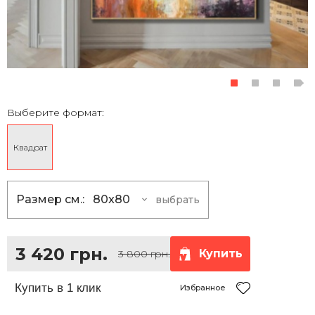
Выберите формат:
Квадрат
Размер см.:
80x80
выбрать
80x80
3 420 грн.
100x100
5 400 грн.
3 420 грн.
Купить
3 800 грн.
120x120
7 830 грн.
150x150
12 150 грн.
Избранное