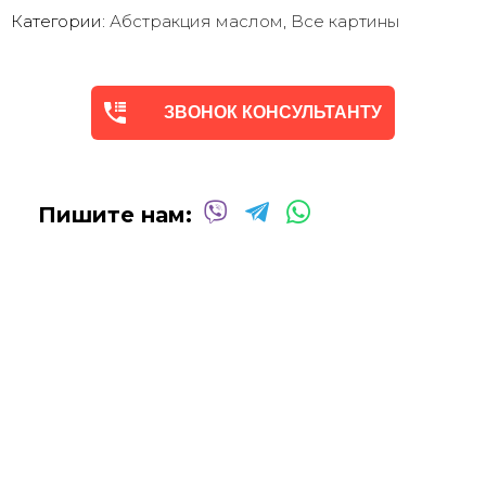
энергетику. Она с душой Долгие годы радует глаз.
Категории:
Абстракция маслом
,
Все картины
Мы предлагаем оригинальные произведения искусства -
абстракцию
в различных техниках и стилях
, чтобы
помочь вам создать желаемую атмосферу в вашем доме
ЗВОНОК КОНСУЛЬТАНТУ
или офисе.
Квалифицированные и опытные художники используют
только профессиональные масляные и акриловые
краски
для создания потрясающих произведений,
Пишите нам:
которые выдержат испытание временем.
Сотрудничаем со многими
дизайнерами интерьеров
над оформлением
офисных помещений, ресторанов,
отелей, кафе
и т.д.
Мы будем рады создать для вас индивидуальную
картину
Абстракцию Маслом
!
Вы можете связаться с нами для
получения бесплатной
консультации
, и мы сделаем все возможное, чтобы
воплотить ваши идеи в жизнь!