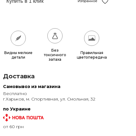
150x150
12 150 грн.
Избранное
180x180
17 640 грн.
200x200
21 600 грн.
Без
Видны мелкие
Правильная
токсичного
детали
цветопередача
запаха
Доставка
Самовывоз из магазина
Бесплатно
г.Харьков, м. Спортивная, ул. Смольная, 32
по Украине
от 60 грн