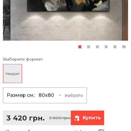
Выберите формат:
Квадрат
Размер см.:
80x80
выбрать
80x80
3 420 грн.
100x100
5 400 грн.
3 420 грн.
Купить
3 800 грн.
120x120
7 830 грн.