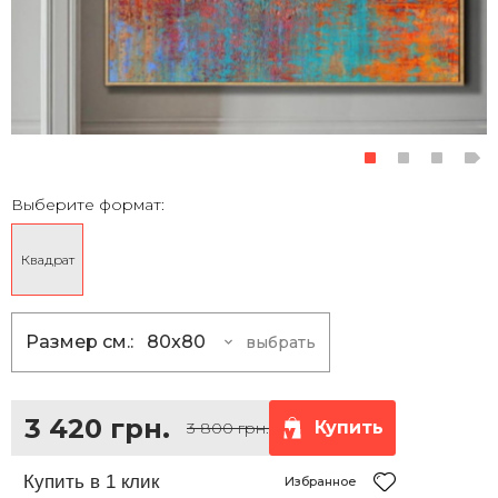
Выберите формат:
Квадрат
Размер см.:
80x80
выбрать
80x80
3 420 грн.
100x100
5 400 грн.
3 420 грн.
Купить
3 800 грн.
120x120
7 830 грн.
150x150
12 150 грн.
Избранное