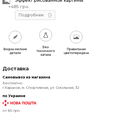
Эффект рисованной картины
45x45
510 грн.
+
485 грн.
50x50
595 грн.
Подробнее
55x55
685 грн.
60x60
780 грн.
65x65
885 грн.
Без
Видны мелкие
Правильная
токсичного
детали
цветопередача
70x70
990 грн.
запаха
80x80
1 220 грн.
Доставка
90x90
1 135 грн.
Самовывоз из магазина
Бесплатно
95x95
1 240 грн.
г.Харьков, м. Спортивная, ул. Смольная, 32
100x100
1 350 грн.
по Украине
110x110
1 580 грн.
от 60 грн