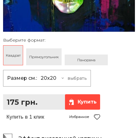
Выберите формат:
Квадрат
Прямоугольник
Панорама
Размер см.:
20x20
выбрать
20x20
175 грн.
25x25
230 грн.
175 грн.
Купить
30x30
290 грн.
35x35
360 грн.
Избранное
40x40
430 грн.