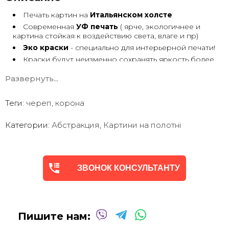
Печать картин на
Итальянском холсте
Современная
УФ печать
( ярче, экологичнее и
картина стойкая к воздействию света, влаге и пр)
Эко краски
- специально для интерьерной печати!
Краски будут неизменно сохранять яркость более
30 лет
Развернуть...
Возможна
дополнительная прорисовка картин
Маслом!
Поверх печатного изображения художник вручную
Теги:
череп
,
корона
сделает обработку маслом/ акрилом некоторых
деталей - что придаст картине живой вид. И очень
Категории:
Абстракция
,
Картини на полотні
сэкономит вам стоимость, сравнимо с полностью
ручной работой - картиной маслом.
Выбор размеров
холста - любой вариант.
На сайте представлены самые лучшие соотношения
размеров
ЗВОНОК КОНСУЛЬТАНТУ
Картины
печатаются для вас в день заказа.
Доставка к вам по всей Украине в течение 1-3 дн.
Вы можете выбрать изображение на сайте или
запросить подбор Картин от нашего Дизайнера под
Пишите нам:
ваш интерьер или под ваше желание. Мы предложим
индивидуальные варианты -
консультация