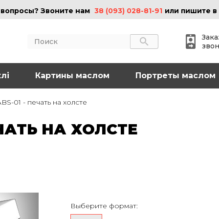
 вопросы? Звоните нам
38 (093) 028-81-91
или пишите в
Зака
зво
лі
АКТЫ
Картины маслом
ИНФОРМАЦИЯ
Портреты маслом
 (095) 097-08-77
О нас
BS-01 - печать на холсте
Картины на холсте
 (093) 028-81-91
Картины маслом
ЕЧАТЬ НА ХОЛСТЕ
Картины на стекле
o@art-vip.com.ua
Цены
Доставка и возврат
Контакты
рес
Харьков, ул.
льная 32 (3 этаж),
Выберите формат:
Спортивная