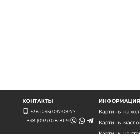
Дизайнер сделает монтаж по вашему фото чтоб
КОНТАКТЫ
ИНФОРМАЦИ
+38 (095) 097-08-77
Картины на хол
+38 (093) 028-81-91
Картины масло
Картины на сте
info@art-vip.com.ua