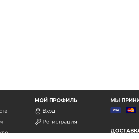
ы вы были точно уверены в выборе.
Бесплатно!
Я
МОЙ ПРОФИЛЬ
МЫ ПРИН
сте
Вход
м
Регистрация
ДОСТАВК
кле