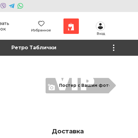
зать
нок
Избранное
Вход
Наши работы
Ретро Таблички
Фото на холсте
Постер с Вашим фото
Доставка