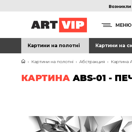
Возникли
МЕНЮ
Картини на полотні
Картини на ск
КОНТ
+38
›
Картини на полотні
›
Абстракция
›
Картина A
+38
КАРТИНА
ABS-01 - П
inf
Ад
г. 
Смо
м. 