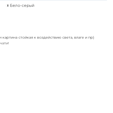
Бело-серый
и картина стойкая к воздействию света, влаге и пр)
чати!
олее 30 лет
ртин Маслом!
ую сделает обработку маслом/ акрилом некоторых
ень сэкономит вам стоимость, сравнимо с полностью
ения размеров
дн.
или запросить подбор Картин от нашего Дизайнера под
дложим индивидуальные варианты -
консультация
 интерьере.