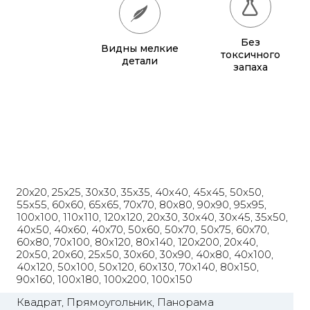
65x65
885 грн.
Без
Видны мелкие
70x70
990 грн.
токсичного
детали
запаха
80x80
1 220 грн.
90x90
1 135 грн.
95x95
1 240 грн.
100x100
1 350 грн.
20x20, 25x25, 30x30, 35x35, 40x40, 45x45, 50x50,
110x110
1 580 грн.
55x55, 60x60, 65x65, 70x70, 80x80, 90x90, 95x95,
100x100, 110x110, 120x120, 20x30, 30x40, 30x45, 35x50,
120x120
1 830 грн.
40x50, 40x60, 40x70, 50x60, 50x70, 50x75, 60x70,
60x80, 70x100, 80x120, 80x140, 120x200, 20x40,
20x50, 20x60, 25x50, 30x60, 30x90, 40x80, 40x100,
40x120, 50x100, 50x120, 60x130, 70x140, 80x150,
90x160, 100x180, 100x200, 100x150
Квадрат, Прямоугольник, Панорама